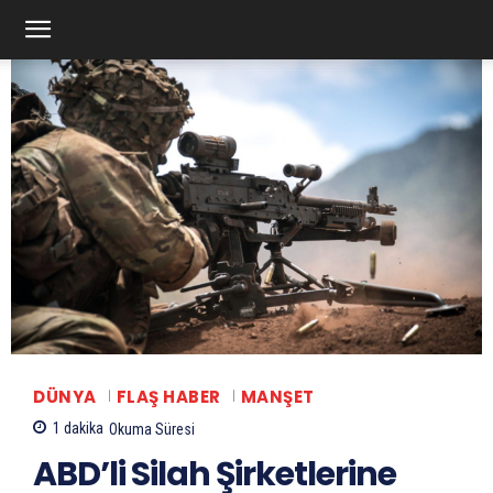
DÜNYA
FLAŞ HABER
MANŞET
1
dakika
Okuma Süresi
ABD’li Silah Şirketlerine