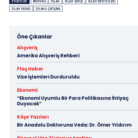
ETIKETLER
MEKSIKA
SILAH
SILAH SATIŞI
SILAH ÜRETICILERI
SILAH YASAĞI
SILAHLI ÇATIŞMA
Öne Çıkanlar
Alışveriş
Amerika Alışveriş Rehberi
Flaş Haber
Vize İşlemleri Durduruldu
Ekonomi
“Ekonomi Uyumlu Bir Para Politikasına İhtiyaç
Duyacak”
Köşe Yazıları
Bir Anadolu Doktoruna Veda: Dr. Ömer Yıldırım