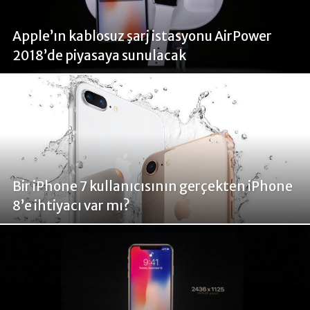
Apple’ın kablosuz şarj istasyonu AirPower
2018’de piyasaya sunulacak
Bir iPhone 7 kullanıcısının gerçekten iPhone
8’e ihtiyacı var mı?