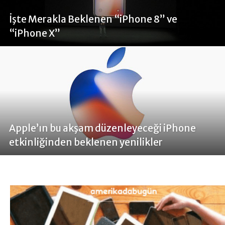
İşte Merakla Beklenen “iPhone 8” ve
“iPhone X”
Apple’ın bu akşam düzenleyeceği iPhone
etkinliğinden beklenen yenilikler