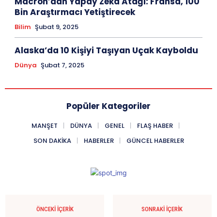
Macron’dan Yapay Zeka Atağı: Fransa, 100
Bin Araştırmacı Yetiştirecek
Bilim
Şubat 9, 2025
Alaska’da 10 Kişiyi Taşıyan Uçak Kayboldu
Dünya
Şubat 7, 2025
Popüler Kategoriler
MANŞET
DÜNYA
GENEL
FLAŞ HABER
SON DAKIKA
HABERLER
GÜNCEL HABERLER
ÖNCEKI İÇERIK
SONRAKI İÇERIK