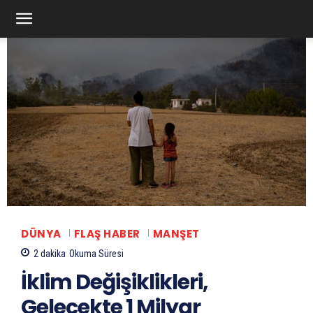
DÜNYA
FLAŞ HABER
MANŞET
2
dakika
Okuma Süresi
İklim Değişiklikleri,
Gelecekte 1 Milyar