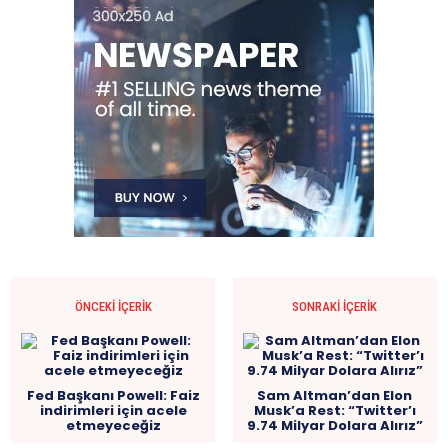
ÖNCEKI İÇERIK
SONRAKI İÇERIK
Fed Başkanı Powell: Faiz
Sam Altman’dan Elon
indirimleri için acele
Musk’a Rest: “Twitter’ı
etmeyeceğiz
9.74 Milyar Dolara Alırız”