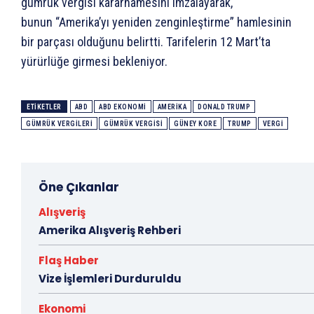
gümrük vergisi kararnamesini imzalayarak,
bunun “Amerika’yı yeniden zenginleştirme” hamlesinin
bir parçası olduğunu belirtti. Tarifelerin 12 Mart’ta
yürürlüğe girmesi bekleniyor.
ETIKETLER
ABD
ABD EKONOMI
AMERIKA
DONALD TRUMP
GÜMRÜK VERGILERI
GÜMRÜK VERGISI
GÜNEY KORE
TRUMP
VERGI
Öne Çıkanlar
Alışveriş
Amerika Alışveriş Rehberi
Flaş Haber
Vize İşlemleri Durduruldu
Ekonomi