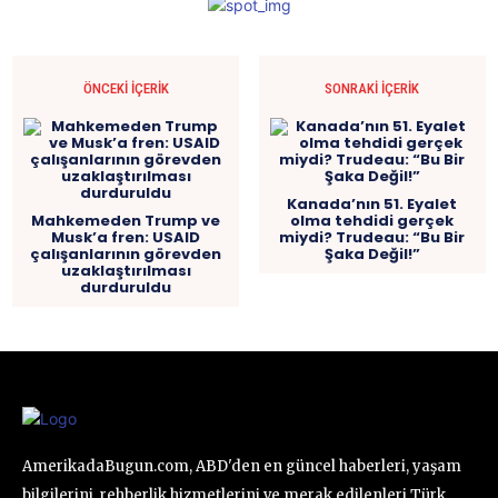
ÖNCEKI İÇERIK
SONRAKI İÇERIK
Kanada’nın 51. Eyalet
Mahkemeden Trump ve
olma tehdidi gerçek
Musk’a fren: USAID
miydi? Trudeau: “Bu Bir
çalışanlarının görevden
Şaka Değil!”
uzaklaştırılması
durduruldu
AmerikadaBugun.com, ABD'den en güncel haberleri, yaşam
bilgilerini, rehberlik hizmetlerini ve merak edilenleri Türk