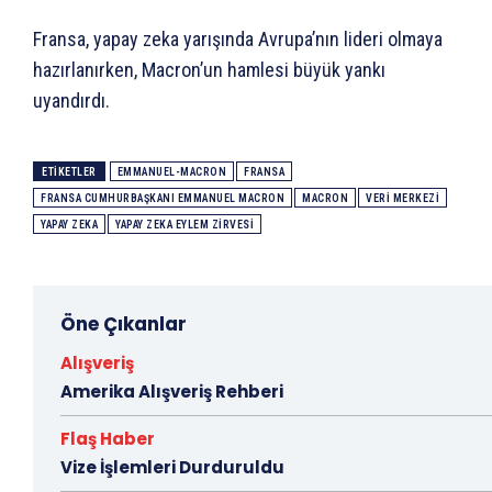
Fransa, yapay zeka yarışında Avrupa’nın lideri olmaya
hazırlanırken, Macron’un hamlesi büyük yankı
uyandırdı.
ETIKETLER
EMMANUEL-MACRON
FRANSA
FRANSA CUMHURBAŞKANI EMMANUEL MACRON
MACRON
VERI MERKEZI
YAPAY ZEKA
YAPAY ZEKA EYLEM ZIRVESI
Öne Çıkanlar
Alışveriş
Amerika Alışveriş Rehberi
Flaş Haber
Vize İşlemleri Durduruldu