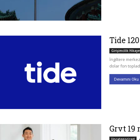
Tide 120
Girişimcilik Hikaye
İngiltere merkez
dolar fon topladı
Devamını Oku
Grvt 19 
Uncategorized