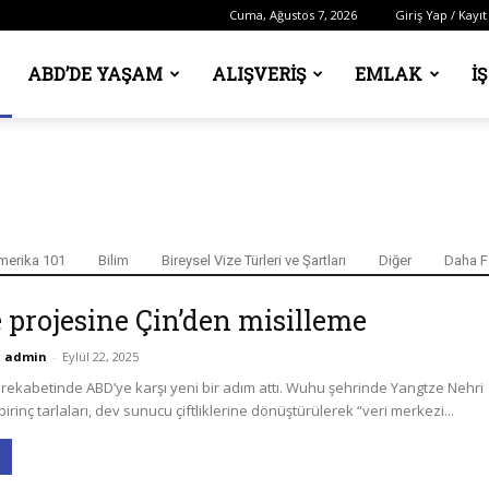
Cuma, Ağustos 7, 2026
Giriş Yap / Kayıt
ABD’DE YAŞAM
ALIŞVERIŞ
EMLAK
İ
 aldı
merika 101
Bilim
Bireysel Vize Türleri ve Şartları
Diğer
Daha F
 projesine Çin’den misilleme
admin
-
Eylül 22, 2025
 rekabetinde ABD’ye karşı yeni bir adım attı. Wuhu şehrinde Yangtze Nehri
irinç tarlaları, dev sunucu çiftliklerine dönüştürülerek “veri merkezi...