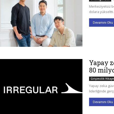
Merkeziyetsiz bo
dolara yükseltti
Devamını Oku
Yapay ze
80 milyo
Girişimcilik Hikaye
Yapay zeka güven
liderliğinde gerç
Devamını Oku