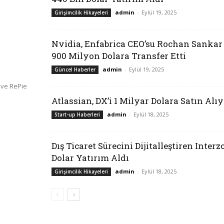
admin
-
Eylül 19, 2025
Girişimcilik Hikayeleri
Nvidia, Enfabrica CEO’su Rochan Sankar 
900 Milyon Dolara Transfer Etti
admin
-
Eylül 19, 2025
Güncel Haberler
 ve RePie
Atlassian, DX’i 1 Milyar Dolara Satın Alı
admin
-
Eylül 18, 2025
Start-up Haberleri
Dış Ticaret Sürecini Dijitalleştiren Interz
Dolar Yatırım Aldı
admin
-
Eylül 18, 2025
Girişimcilik Hikayeleri