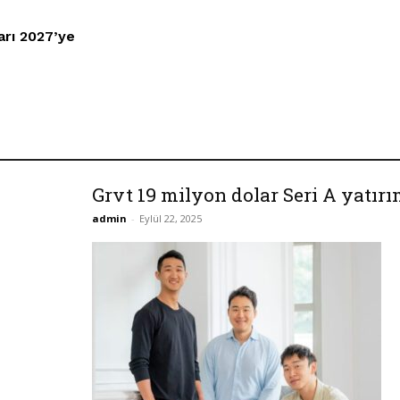
arı 2027’ye
Grvt 19 milyon dolar Seri A yatırı
admin
-
Eylül 22, 2025