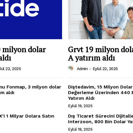
 milyon dolar
Grvt 19 milyon dol
aldı
A yatırım aldı
lül 22, 2025
Admin
-
Eylül 22, 2025
mu Fonmap, 3 milyon dolar
Diştedavim, 15 Milyon Dolar
m aldı
Değerleme Üzerinden 440 B
Yatırım Aldı
Eylül 19, 2025
X’i 1 Milyar Dolara Satın
Dış Ticaret Sürecini Dijitall
Interzoon, 800 Bin Dolar Ya
Eylül 18, 2025