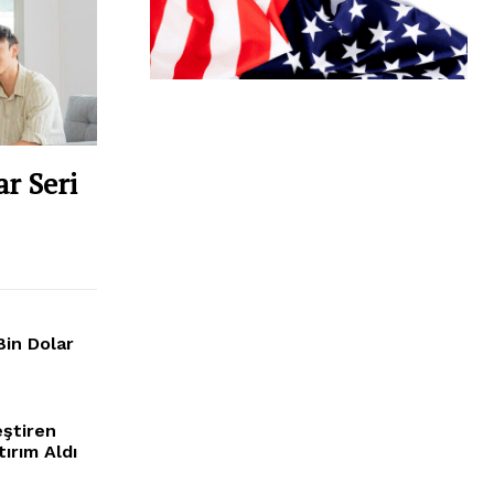
ar Seri
in Dolar
eştiren
tırım Aldı