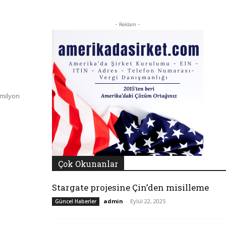
- Reklam -
 milyon
Çok Okunanlar
Stargate projesine Çin’den misilleme
admin
-
Eylül 22, 2025
Güncel Haberler