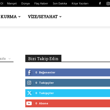
 Ol
Manşet
Dünya
Flaş Haber
Son Dakika
Köşe Yazıları
Ş KURMA
VIZE/SEYAHAT
Bizi Takip Edin
azla
0
Beğenenler
0
Takipçiler
0
Takipçiler
0
Abone