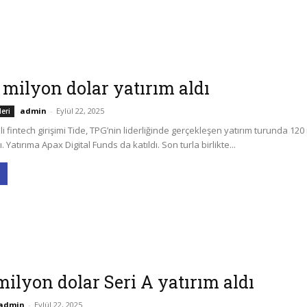
 milyon dolar yatırım aldı
admin
-
Eylül 22, 2025
leri
li fintech girişimi Tide, TPG’nin liderliğinde gerçekleşen yatırım turunda 120
. Yatırıma Apax Digital Funds da katıldı. Son turla birlikte...
milyon dolar Seri A yatırım aldı
admin
-
Eylül 22, 2025