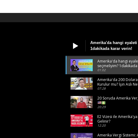
Amerika'da hangi eyalet
1dakikada karar verin!
Amerika'da hangi eyale
seçmeliyim? 1dakikada 
01:02
Amerika'da 200 Dolara 
Kurulur mu? İşin Aslı Ne
07:28
20 Soruda Amerika Verg
20:29
E2 Vizesi ile Amerika'ya
Gelinir?
12:20
Amerika Vergi Sistemi: