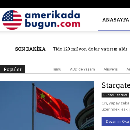
ANASAYFA
Amerika’da
Bugün
SON DAKIKA
Grvt 19 milyon dolar Seri A yatırım
Popüler
Tümü
ABD'de Yaşam
Alışveriş
A
Stargate
Güncel Haberler
Çin, yapay zeka
üzerindeki eski p
Devamını Oku