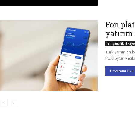
Fon pla
yatırım 
Girişimcilik Hikaye
Türkiye’nin en 
Portföy’ün katıld
Devamını Oku