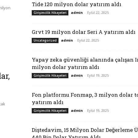
Tide 120 milyon dolar yatırım aldı
milyon
admin
-
Eylül 22, 2025
Girişimcilik Hikayeleri
Grvt 19 milyon dolar Seri A yatırım aldı
admin
-
Eylül 22, 2025
Uncategorized
Yapay zeka güvenliği alanında çalışan Ir
milyon dolar yatırım aldı
ar,
admin
-
Eylül 19, 2025
Girişimcilik Hikayeleri
Fon platformu Fonmap, 3 milyon dolar 
yatırım aldı
tak
admin
-
Eylül 19, 2025
Girişimcilik Hikayeleri
Diştedavim, 15 Milyon Dolar Değerleme 
440 Bin Dolar Yatırım Aldı