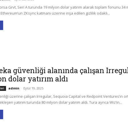
rsa Grvt, Seri A turunda 19 milyon dolar yatırım alarak toplam fonunu 34 
. Ethereum’un ZKsync katmanı üzerine inşa edilen gizlilik odaklı...
ka güvenliği alanında çalışan Irregul
n dolar yatırım aldı
admin
-
Eylül 19, 2025
leri
liği üzerine çalışan Irregular, Sequoia Capital ve Redpoint Ventures’ın or
ekleşen yatırım turunda 80 milyon dolar yatırım aldı. Tura ayrıca Wiz’in...