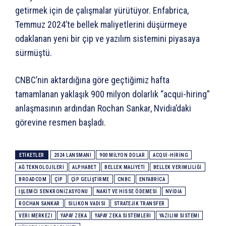
getirmek için de çalışmalar yürütüyor. Enfabrica,
Temmuz 2024’te bellek maliyetlerini düşürmeye
odaklanan yeni bir çip ve yazılım sistemini piyasaya
sürmüştü.
CNBC’nin aktardığına göre geçtiğimiz hafta
tamamlanan yaklaşık 900 milyon dolarlık “acqui-hiring”
anlaşmasının ardından Rochan Sankar, Nvidia’daki
görevine resmen başladı.
ETIKETLER
2024 LANSMANI
900 MILYON DOLAR
ACQUI-HIRING
AĞ TEKNOLOJILERI
ALPHABET
BELLEK MALIYETI
BELLEK VERIMLILIĞI
BROADCOM
ÇIP
ÇIP GELIŞTIRME
CNBC
ENFABRICA
İŞLEMCI SENKRONIZASYONU
NAKIT VE HISSE ÖDEMESI
NVIDIA
ROCHAN SANKAR
SILIKON VADISI
STRATEJIK TRANSFER
VERI MERKEZI
YAPAY ZEKA
YAPAY ZEKA SISTEMLERI
YAZILIM SISTEMI