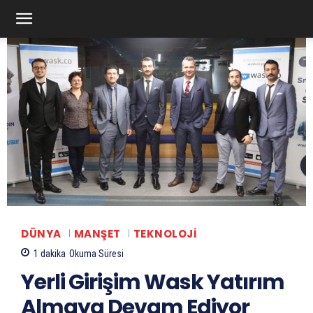
DÜNYA
MANŞET
TEKNOLOJI
1
dakika
Okuma Süresi
Yerli Girişim Wask Yatırım
Almaya Devam Ediyor