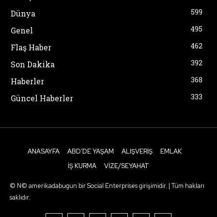
599
Dünya
495
Genel
462
Flaş Haber
392
Son Dakika
368
Haberler
333
Güncel Haberler
ANASAYFA
ABD’DE YAŞAM
ALIŞVERIŞ
EMLAK
İŞ KURMA
VIZE/SEYAHAT
© N© amerikadabugun bir Social Enterprises girişimidir. | Tüm hakları
saklıdır.