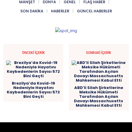
MANŞET
DÜNYA
GENEL
FLAŞ HABER
SON DAKIKA
HABERLER
GÜNCEL HABERLER
ÖNCEKI İÇERIK
SONRAKI İÇERIK
Brezilya’da Kovid-19
Nedeniyle Hayatını
ABD’li Silah Şirketlerine
Kaybedenlerin Sayısı 572
Meksike Hükümeti
Bini Geçti
Tarafından Açılan
Davayı Massachusetts
Mahkemesi Kabul Etti