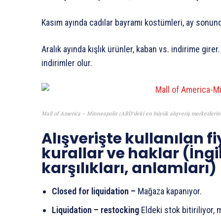
Kasım ayında cadılar bayramı kostümleri, ay sonund
Aralık ayında kışlık ürünler, kaban vs. indirime gir
indirimler olur.
Mall of America – Minneapolis (ABD’deki en büyük alışveriş merkezlerind
Alışverişte kullanılan f
kurallar ve haklar (İngi
karşılıkları, anlamları)
Closed for liquidation –
Mağaza kapanıyor.
Liquidation – restocking
Eldeki stok bitiriliyor