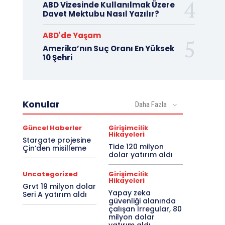
ABD Vizesinde Kullanılmak Üzere
Davet Mektubu Nasıl Yazılır?
ABD'de Yaşam
Amerika’nın Suç Oranı En Yüksek
10 Şehri
Konular
Daha Fazla
Güncel Haberler
Girişimcilik
Hikayeleri
Stargate projesine
Tide 120 milyon
Çin’den misilleme
dolar yatırım aldı
Uncategorized
Girişimcilik
Hikayeleri
Grvt 19 milyon dolar
Yapay zeka
Seri A yatırım aldı
güvenliği alanında
çalışan Irregular, 80
milyon dolar