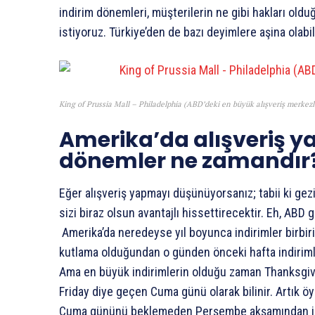
indirim dönemleri, müşterilerin ne gibi hakları oldu
istiyoruz. Türkiye’den de bazı deyimlere aşina olabil
King of Prussia Mall – Philadelphia (ABD’deki en büyük alışveriş merkezl
Amerika’da alışveriş y
dönemler ne zamandır
Eğer alışveriş yapmayı düşünüyorsanız; tabii ki ge
sizi biraz olsun avantajlı hissettirecektir. Eh, A
Amerika’da neredeyse yıl boyunca indirimler birbir
kutlama olduğundan o günden önceki hafta indirimle
Ama en büyük indirimlerin olduğu zaman Thanksgi
Friday diye geçen Cuma günü olarak bilinir. Artık öyl
Cuma gününü beklemeden Perşembe akşamından indi