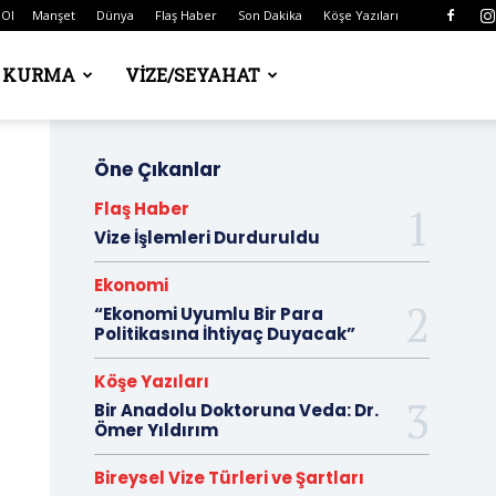
 Ol
Manşet
Dünya
Flaş Haber
Son Dakika
Köşe Yazıları
Ş KURMA
VIZE/SEYAHAT
Öne Çıkanlar
Flaş Haber
Vize İşlemleri Durduruldu
Ekonomi
“Ekonomi Uyumlu Bir Para
Politikasına İhtiyaç Duyacak”
Köşe Yazıları
Bir Anadolu Doktoruna Veda: Dr.
Ömer Yıldırım
Bireysel Vize Türleri ve Şartları