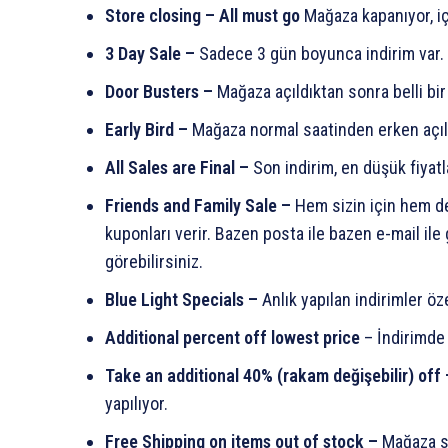
Store closing – All must go
Mağaza kapanıyor, iç
3 Day Sale –
Sadece 3 gün boyunca indirim var.
Door Busters –
Mağaza açıldıktan sonra belli bir
Early Bird –
Mağaza normal saatinden erken açılı
All Sales are Final –
Son indirim, en düşük fiyatl
Friends and Family Sale –
Hem sizin için hem de
kuponları verir. Bazen posta ile bazen e-mail ile
görebilirsiniz.
Blue Light Specials –
Anlık yapılan indirimler öz
Additional percent off lowest price
– İndirimde 
Take an additional 40% (rakam değişebilir) off
yapılıyor.
Free Shipping on items out of stock –
Mağaza s