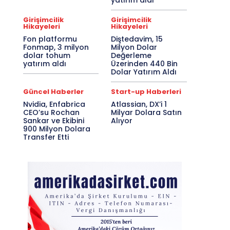
yatırım aldı
Girişimcilik
Girişimcilik
Hikayeleri
Hikayeleri
Fon platformu
Diştedavim, 15
Fonmap, 3 milyon
Milyon Dolar
dolar tohum
Değerleme
yatırım aldı
Üzerinden 440 Bin
Dolar Yatırım Aldı
Güncel Haberler
Start-up Haberleri
Nvidia, Enfabrica
Atlassian, DX’i 1
CEO’su Rochan
Milyar Dolara Satın
Sankar ve Ekibini
Alıyor
900 Milyon Dolara
Transfer Etti