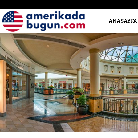
Amerika’da
ANASAYFA
Bugün