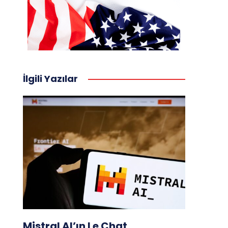
İlgili Yazılar
Mistral AI’ın Le Chat