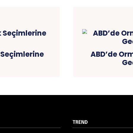
 Seçimlerine
ABD’de Orm
Geç
TREND