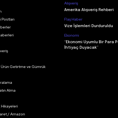
Alışveriş
Amerika Alışveriş Rehberi
m
 Postları
Flaş Haber
Vize İşlemleri Durduruldu
berler
aberleri
Ekonomi
“Ekonomi Uyumlu Bir Para P
İhtiyaç Duyacak”
veriş
e Ürün Getirtme ve Gümrük
Kiralama
Satın Alma
k Hikayeleri
caret / Amazon