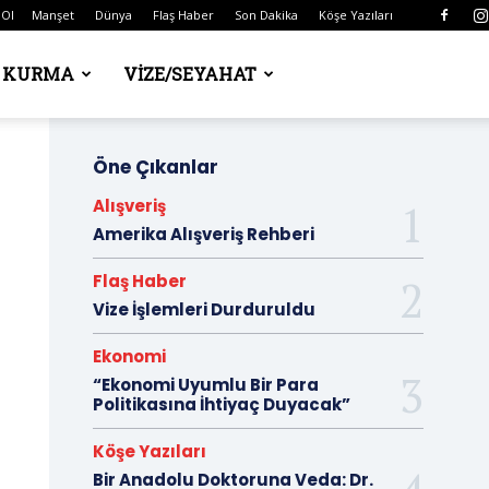
 Ol
Manşet
Dünya
Flaş Haber
Son Dakika
Köşe Yazıları
Ş KURMA
VIZE/SEYAHAT
Öne Çıkanlar
Alışveriş
Amerika Alışveriş Rehberi
Flaş Haber
Vize İşlemleri Durduruldu
Ekonomi
“Ekonomi Uyumlu Bir Para
Politikasına İhtiyaç Duyacak”
Köşe Yazıları
Bir Anadolu Doktoruna Veda: Dr.