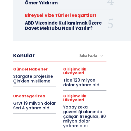
Ömer Yıldırım
Bireysel Vize Türleri ve Şartları
ABD Vizesinde Kullanılmak Üzere
Davet Mektubu Nasıl Yazılır?
Konular
Daha Fazla
Güncel Haberler
Girişimcilik
Hikayeleri
Stargate projesine
Tide 120 milyon
Çin’den misilleme
dolar yatırım aldı
Uncategorized
Girişimcilik
Hikayeleri
Grvt 19 milyon dolar
Yapay zeka
Seri A yatırım aldı
güvenliği alanında
çalışan Irregular, 80
milyon dolar
yatırım aldı