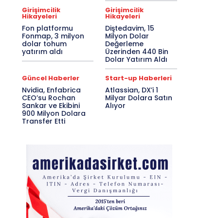
Girişimcilik
Girişimcilik
Hikayeleri
Hikayeleri
Fon platformu
Diştedavim, 15
Fonmap, 3 milyon
Milyon Dolar
dolar tohum
Değerleme
yatırım aldı
Üzerinden 440 Bin
Dolar Yatırım Aldı
Güncel Haberler
Start-up Haberleri
Nvidia, Enfabrica
Atlassian, DX’i 1
CEO’su Rochan
Milyar Dolara Satın
Sankar ve Ekibini
Alıyor
900 Milyon Dolara
Transfer Etti