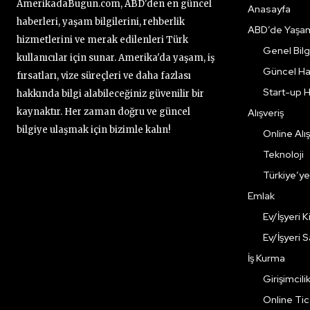
AmerikadaBugun.com, ABD'den en güncel
Anasayfa
haberleri, yaşam bilgilerini, rehberlik
ABD’de Yaşa
hizmetlerini ve merak edilenleri Türk
Genel Bilgi
kullanıcılar için sunar. Amerika'da yaşam, iş
Güncel Ha
fırsatları, vize süreçleri ve daha fazlası
Start-up H
hakkında bilgi alabileceğiniz güvenilir bir
kaynaktır. Her zaman doğru ve güncel
Alışveriş
bilgiye ulaşmak için bizimle kalın!
Online Alış
Teknoloji
Türkiye’y
Emlak
Ev/İşyeri 
Ev/İşyeri 
İş Kurma
Girişimcili
Online Ti