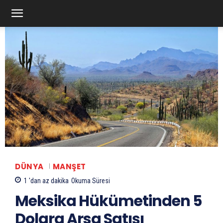
DÜNYA
MANŞET
1 'dan az
dakika
Okuma Süresi
Meksika Hükümetinden 5
Dolara Arsa Satışı