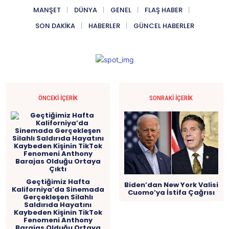
MANŞET
DÜNYA
GENEL
FLAŞ HABER
SON DAKIKA
HABERLER
GÜNCEL HABERLER
ÖNCEKI İÇERIK
SONRAKI İÇERIK
Geçtiğimiz Hafta
Biden’dan New York Valisi
Kaliforniya’da Sinemada
Cuomo’ya İstifa Çağrısı
Gerçekleşen Silahlı
Saldırıda Hayatını
Kaybeden Kişinin TikTok
Fenomeni Anthony
Barajas Olduğu Ortaya