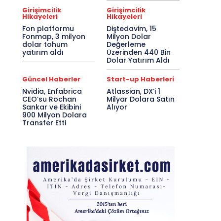
Girişimcilik
Girişimcilik
Hikayeleri
Hikayeleri
Fon platformu
Diştedavim, 15
Fonmap, 3 milyon
Milyon Dolar
dolar tohum
Değerleme
yatırım aldı
Üzerinden 440 Bin
Dolar Yatırım Aldı
Güncel Haberler
Start-up Haberleri
Nvidia, Enfabrica
Atlassian, DX’i 1
CEO’su Rochan
Milyar Dolara Satın
Sankar ve Ekibini
Alıyor
900 Milyon Dolara
Transfer Etti