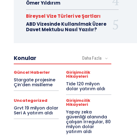
Ömer Yıldırım
Bireysel Vize Türleri ve Şartları
ABD Vizesinde Kullanılmak Üzere
Davet Mektubu Nasıl Yazılır?
Konular
Daha Fazla
Güncel Haberler
Girişimcilik
Hikayeleri
Stargate projesine
Tide 120 milyon
Çin’den misilleme
dolar yatırım aldı
Uncategorized
Girişimcilik
Hikayeleri
Grvt 19 milyon dolar
Yapay zeka
Seri A yatırım aldı
güvenliği alanında
çalışan Irregular, 80
milyon dolar
yatırım aldı