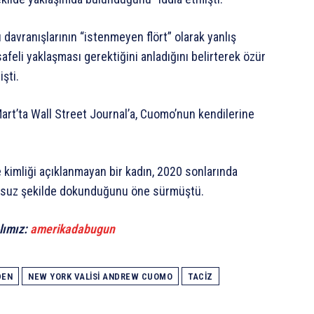
 davranışlarının “istenmeyen flört” olarak yanlış
feli yaklaşması gerektiğini anladığını belirterek özür
şti.
Mart’ta Wall Street Journal’a, Cuomo’nun kendilerine
kimliği açıklanmayan bir kadın, 2020 sonlarında
unsuz şekilde dokunduğunu öne sürmüştü.
lımız:
amerikadabugun
DEN
NEW YORK VALISI ANDREW CUOMO
TACIZ