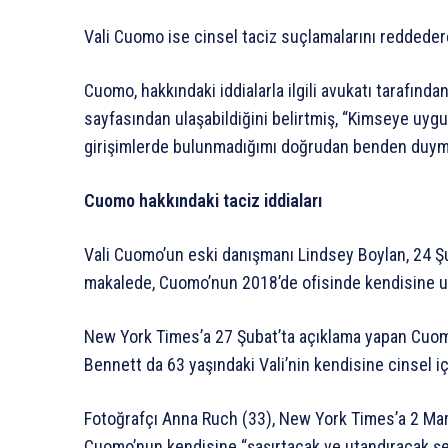
Vali Cuomo ise cinsel taciz suçlamalarını reddeder
Cuomo, hakkındaki iddialarla ilgili avukatı tarafından
sayfasından ulaşabildiğini belirtmiş, “Kimseye uy
girişimlerde bulunmadığımı doğrudan benden duyman
Cuomo hakkındaki taciz iddiaları
Vali Cuomo’un eski danışmanı Lindsey Boylan, 24 Şu
makalede, Cuomo’nun 2018’de ofisinde kendisine u
New York Times’a 27 Şubat’ta açıklama yapan Cuom
Bennett da 63 yaşındaki Vali’nin kendisine cinsel i
Fotoğrafçı Anna Ruch (33), New York Times’a 2 Mart
Cuomo’nun kendisine “şaşırtacak ve utandıracak şe