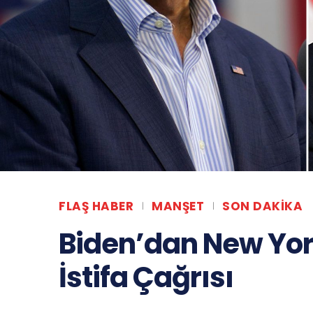
FLAŞ HABER
MANŞET
SON DAKIKA
Biden’dan New Yor
İstifa Çağrısı