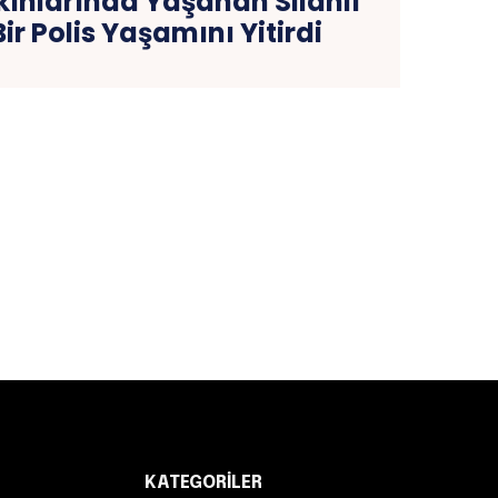
ınlarında Yaşanan Silahlı
ir Polis Yaşamını Yitirdi
KATEGORILER