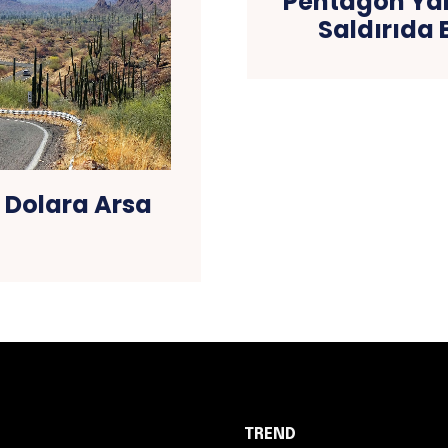
Pentagon Yak
Saldırıda B
 Dolara Arsa
TREND