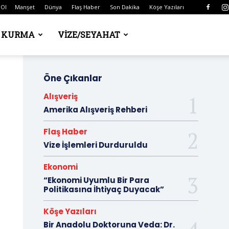
 Ol
Manşet
Dünya
Flaş Haber
Son Dakika
Köşe Yazıları
Ş KURMA
VIZE/SEYAHAT
Öne Çıkanlar
Alışveriş
Amerika Alışveriş Rehberi
Flaş Haber
Vize İşlemleri Durduruldu
Ekonomi
“Ekonomi Uyumlu Bir Para
Politikasına İhtiyaç Duyacak”
Köşe Yazıları
Bir Anadolu Doktoruna Veda: Dr.