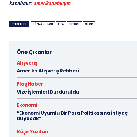
kanalımız:
amerikadabugun
ETIKETLER
DÜNYA KUPASI
FIFA
FUTBOL
SPOR
Öne Çıkanlar
Alışveriş
Amerika Alışveriş Rehberi
Flaş Haber
Vize İşlemleri Durduruldu
Ekonomi
“Ekonomi Uyumlu Bir Para Politikasına İhtiyaç
Duyacak”
Köşe Yazıları