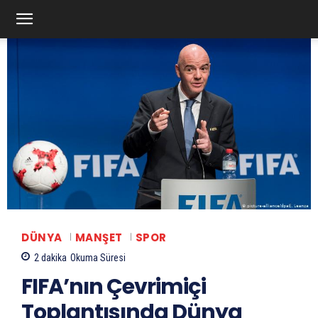
DÜNYA
MANŞET
SPOR
2
dakika
Okuma Süresi
FIFA’nın Çevrimiçi
Toplantısında Dünya