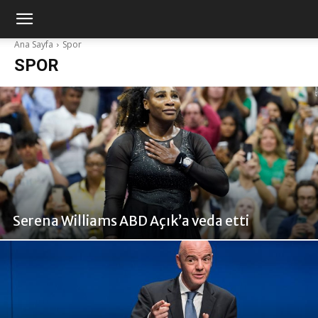
Ana Sayfa
Spor
SPOR
Serena Williams ABD Açık’a veda etti