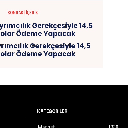
SONRAKI İÇERIK
ımcılık Gerekçesiyle 14,5
Dolar Ödeme Yapacak
KATEGORILER
Manşet
1330