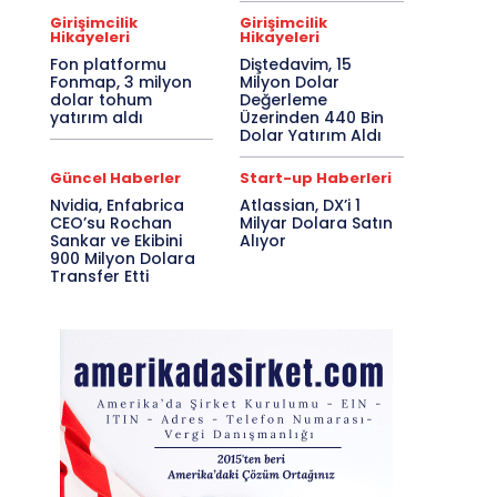
Girişimcilik
Girişimcilik
Hikayeleri
Hikayeleri
Fon platformu
Diştedavim, 15
Fonmap, 3 milyon
Milyon Dolar
dolar tohum
Değerleme
yatırım aldı
Üzerinden 440 Bin
Dolar Yatırım Aldı
Güncel Haberler
Start-up Haberleri
Nvidia, Enfabrica
Atlassian, DX’i 1
CEO’su Rochan
Milyar Dolara Satın
Sankar ve Ekibini
Alıyor
900 Milyon Dolara
Transfer Etti