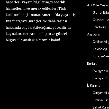
haberleri, yaşam bilgilerini, rehberlik
ABD’de Yaşa
hizmetlerini ve merak edilenleri Türk
Genel Bilgi
kullanıcılar için sunar. Amerika'da yaşam, iş
Güncel Ha
fırsatları, vize süreçleri ve daha fazlası
Start-up H
hakkında bilgi alabileceğiniz güvenilir bir
kaynaktır. Her zaman doğru ve güncel
Alışveriş
bilgiye ulaşmak için bizimle kalın!
Online Alış
Teknoloji
Türkiye’y
Emlak
Ev/İşyeri 
Ev/İşyeri 
İş Kurma
Girişimcili
Online Ti
Şirket Kur