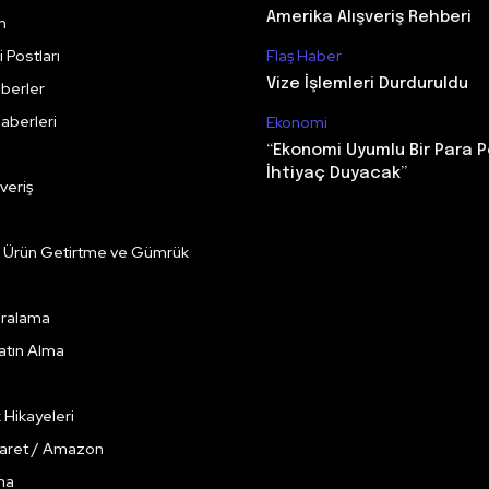
Amerika Alışveriş Rehberi
m
 Postları
Flaş Haber
Vize İşlemleri Durduruldu
berler
aberleri
Ekonomi
“Ekonomi Uyumlu Bir Para P
İhtiyaç Duyacak”
veriş
e Ürün Getirtme ve Gümrük
Kiralama
Satın Alma
k Hikayeleri
caret / Amazon
ma