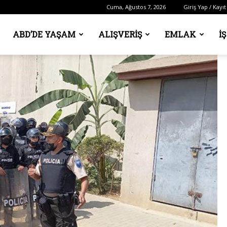
Cuma, Ağustos 7, 2026
Giriş Yap / Kayıt
ABD’DE YAŞAM
ALIŞVERIŞ
EMLAK
İ