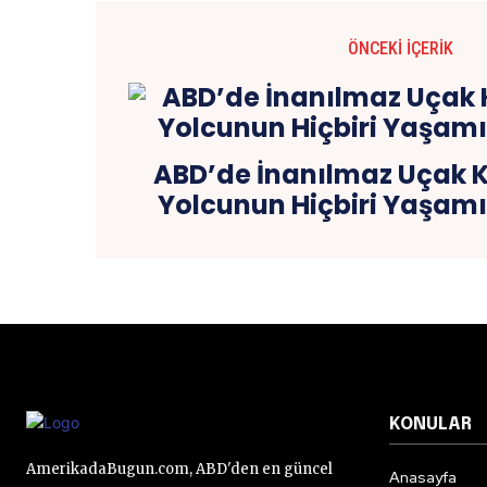
ÖNCEKI İÇERIK
ABD’de İnanılmaz Uçak 
Yolcunun Hiçbiri Yaşamı
KONULAR
AmerikadaBugun.com, ABD'den en güncel
Anasayfa