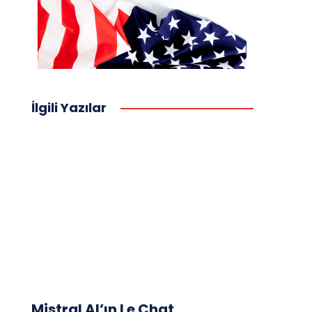
İlgili Yazılar
Mistral AI’ın Le Chat