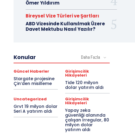
Ömer Yıldırım
Bireysel Vize Türleri ve Şartları
ABD Vizesinde Kullanılmak Üzere
Davet Mektubu Nasıl Yazılır?
Konular
Daha Fazla
Güncel Haberler
Girişimcilik
Hikayeleri
Stargate projesine
Tide 120 milyon
Çin’den misilleme
dolar yatırım aldı
Uncategorized
Girişimcilik
Hikayeleri
Grvt 19 milyon dolar
Yapay zeka
Seri A yatırım aldı
güvenliği alanında
çalışan Irregular, 80
milyon dolar
yatırım aldı