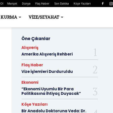
 Ol
Manşet
Dünya
Flaş Haber
Son Dakika
Köşe Yazıları
Ş KURMA
VIZE/SEYAHAT
Öne Çıkanlar
Alışveriş
Amerika Alışveriş Rehberi
Flaş Haber
Vize İşlemleri Durduruldu
Ekonomi
“Ekonomi Uyumlu Bir Para
Politikasına İhtiyaç Duyacak”
Köşe Yazıları
Bir Anadolu Doktoruna Veda: Dr.