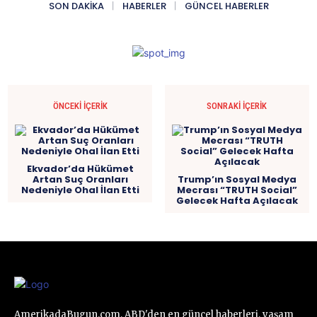
SON DAKIKA
HABERLER
GÜNCEL HABERLER
ÖNCEKI İÇERIK
SONRAKI İÇERIK
Ekvador’da Hükümet
Artan Suç Oranları
Trump’ın Sosyal Medya
Nedeniyle Ohal İlan Etti
Mecrası “TRUTH Social”
Gelecek Hafta Açılacak
AmerikadaBugun.com, ABD'den en güncel haberleri, yaşam