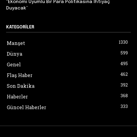
“Ekonomi Uyumlu Bir Para Politikasına İhtiyaç
Duyacak”
KATEGORILER
1330
Manşet
599
Dünya
495
Genel
462
Flaş Haber
392
Son Dakika
368
Haberler
333
Güncel Haberler