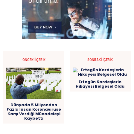
ÖNCEKI İÇERIK
SONRAKI İÇERIK
Ertegün Kardeşlerin
Hikayesi Belgesel Oldu
Dünyada 5 Milyondan
Fazla İnsan Koronavirüse
Karşı Verdiği Mücadeleyi
Kaybetti