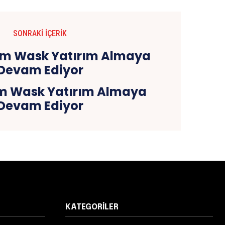
SONRAKI İÇERIK
şim Wask Yatırım Almaya
Devam Ediyor
KATEGORILER