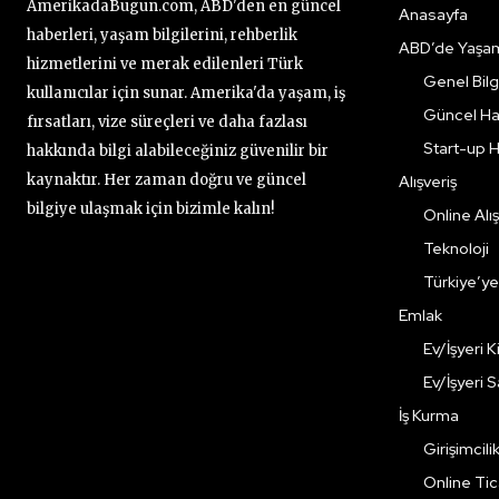
AmerikadaBugun.com, ABD'den en güncel
Anasayfa
haberleri, yaşam bilgilerini, rehberlik
ABD’de Yaşa
hizmetlerini ve merak edilenleri Türk
Genel Bilgi
kullanıcılar için sunar. Amerika'da yaşam, iş
Güncel Ha
fırsatları, vize süreçleri ve daha fazlası
Start-up H
hakkında bilgi alabileceğiniz güvenilir bir
kaynaktır. Her zaman doğru ve güncel
Alışveriş
bilgiye ulaşmak için bizimle kalın!
Online Alış
Teknoloji
Türkiye’y
Emlak
Ev/İşyeri 
Ev/İşyeri 
İş Kurma
Girişimcili
Online Ti