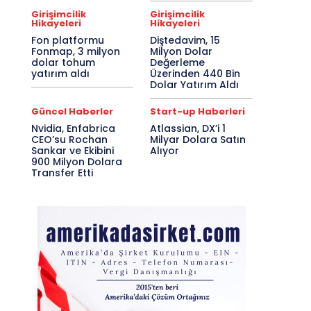
Girişimcilik
Girişimcilik
Hikayeleri
Hikayeleri
Fon platformu
Diştedavim, 15
Fonmap, 3 milyon
Milyon Dolar
dolar tohum
Değerleme
yatırım aldı
Üzerinden 440 Bin
Dolar Yatırım Aldı
Güncel Haberler
Start-up Haberleri
Nvidia, Enfabrica
Atlassian, DX’i 1
CEO’su Rochan
Milyar Dolara Satın
Sankar ve Ekibini
Alıyor
900 Milyon Dolara
Transfer Etti