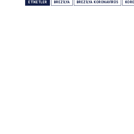
ETIKETLER
BREZILYA
BREZILYA KORONAVIRÜS
KORO