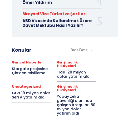
Ömer Yıldırım
Bireysel Vize Türleri ve Şartları
ABD Vizesinde Kullanılmak Üzere
Davet Mektubu Nasıl Yazılır?
Konular
Daha Fazla
Güncel Haberler
Girişimcilik
Hikayeleri
Stargate projesine
Tide 120 milyon
Çin’den misilleme
dolar yatırım aldı
Uncategorized
Girişimcilik
Hikayeleri
Grvt 19 milyon dolar
Yapay zeka
Seri A yatırım aldı
güvenliği alanında
çalışan Irregular, 80
milyon dolar
yatırım aldı