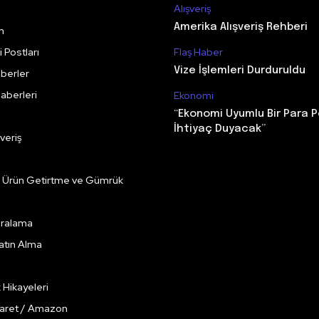
Alışveriş
Amerika Alışveriş Rehberi
m
 Postları
Flaş Haber
Vize İşlemleri Durduruldu
berler
aberleri
Ekonomi
“Ekonomi Uyumlu Bir Para P
İhtiyaç Duyacak”
veriş
e Ürün Getirtme ve Gümrük
Kiralama
Satın Alma
k Hikayeleri
caret / Amazon