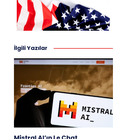
İlgili Yazılar
Mistral AI’ın Le Chat