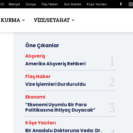
 Ol
Manşet
Dünya
Flaş Haber
Son Dakika
Köşe Yazıları
Ş KURMA
VIZE/SEYAHAT
Öne Çıkanlar
Alışveriş
Amerika Alışveriş Rehberi
Flaş Haber
Vize İşlemleri Durduruldu
Ekonomi
“Ekonomi Uyumlu Bir Para
Politikasına İhtiyaç Duyacak”
Köşe Yazıları
Bir Anadolu Doktoruna Veda: Dr.