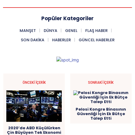
Popüler Kategoriler
MANŞET
DÜNYA
GENEL
FLAŞ HABER
SON DAKIKA
HABERLER
GÜNCEL HABERLER
ÖNCEKI İÇERIK
SONRAKI İÇERIK
Pelosi Kongre Binasının
Güvenliği İçin Ek Bütçe
Talep Etti
2020’de ABD Küçülürken
Çin Büyüyen Tek Ekonomi