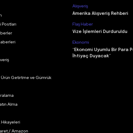
Alışveriş
Amerika Alışveriş Rehberi
m
 Postları
Flaş Haber
Vize İşlemleri Durduruldu
berler
aberleri
Ekonomi
“Ekonomi Uyumlu Bir Para P
İhtiyaç Duyacak”
veriş
e Ürün Getirtme ve Gümrük
Kiralama
Satın Alma
k Hikayeleri
caret / Amazon