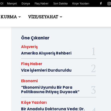
 Ol
Manşet
Dünya
Flaş Haber
Son Dakika
Köşe Yazıları
Ş KURMA
VIZE/SEYAHAT
Öne Çıkanlar
Alışveriş
Amerika Alışveriş Rehberi
Flaş Haber
Vize İşlemleri Durduruldu
Ekonomi
“Ekonomi Uyumlu Bir Para
Politikasına İhtiyaç Duyacak”
Köşe Yazıları
Bir Anadolu Doktoruna Veda: Dr.