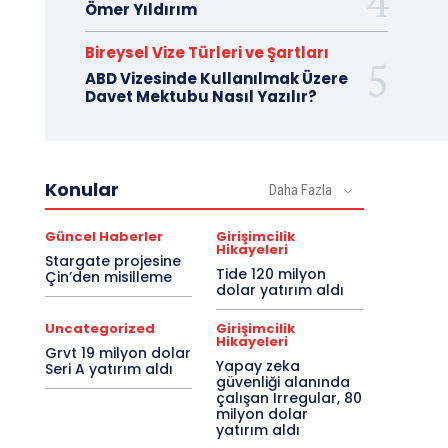
Ömer Yıldırım
Bireysel Vize Türleri ve Şartları
ABD Vizesinde Kullanılmak Üzere
Davet Mektubu Nasıl Yazılır?
Konular
Daha Fazla
Güncel Haberler
Girişimcilik
Hikayeleri
Stargate projesine
Tide 120 milyon
Çin’den misilleme
dolar yatırım aldı
Uncategorized
Girişimcilik
Hikayeleri
Grvt 19 milyon dolar
Yapay zeka
Seri A yatırım aldı
güvenliği alanında
çalışan Irregular, 80
milyon dolar
yatırım aldı