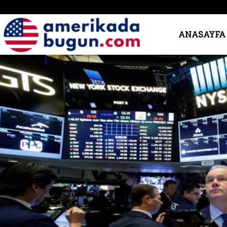
Amerika’da
ANASAYFA
Bugün