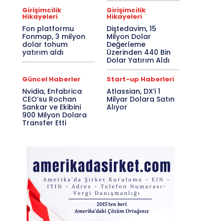
Girişimcilik
Girişimcilik
Hikayeleri
Hikayeleri
Fon platformu
Diştedavim, 15
Fonmap, 3 milyon
Milyon Dolar
dolar tohum
Değerleme
yatırım aldı
Üzerinden 440 Bin
Dolar Yatırım Aldı
Güncel Haberler
Start-up Haberleri
Nvidia, Enfabrica
Atlassian, DX’i 1
CEO’su Rochan
Milyar Dolara Satın
Sankar ve Ekibini
Alıyor
900 Milyon Dolara
Transfer Etti