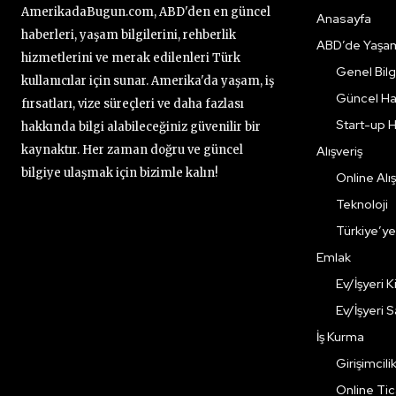
AmerikadaBugun.com, ABD'den en güncel
Anasayfa
haberleri, yaşam bilgilerini, rehberlik
ABD’de Yaşa
hizmetlerini ve merak edilenleri Türk
Genel Bilgi
kullanıcılar için sunar. Amerika'da yaşam, iş
Güncel Ha
fırsatları, vize süreçleri ve daha fazlası
Start-up H
hakkında bilgi alabileceğiniz güvenilir bir
kaynaktır. Her zaman doğru ve güncel
Alışveriş
bilgiye ulaşmak için bizimle kalın!
Online Alış
Teknoloji
Türkiye’y
Emlak
Ev/İşyeri 
Ev/İşyeri 
İş Kurma
Girişimcili
Online Ti