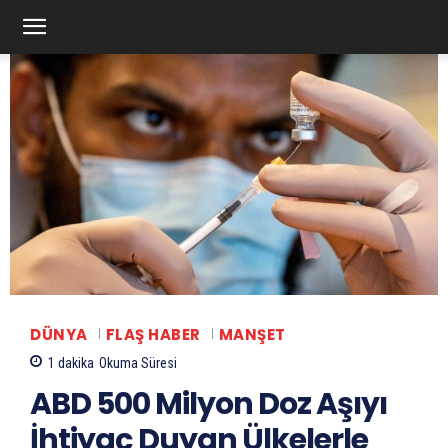
DÜNYA
FLAŞ HABER
MANŞET
1
dakika
Okuma Süresi
ABD 500 Milyon Doz Aşıyı
İhtiyaç Duyan Ülkelerle