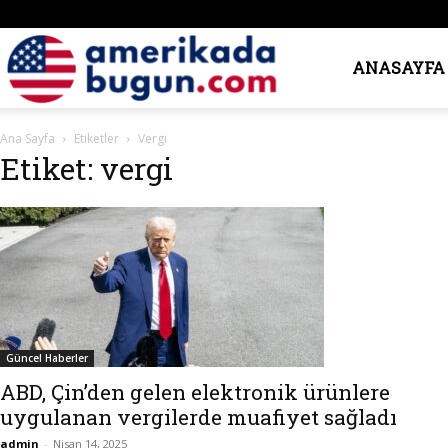
Amerika’da
ANASAYFA
Ana Sayfa
Etiketler
Vergi
Bugün
Etiket: vergi
Güncel Haberler
ABD, Çin’den gelen elektronik ürünlere
uygulanan vergilerde muafiyet sağladı
admin
-
Nisan 14, 2025