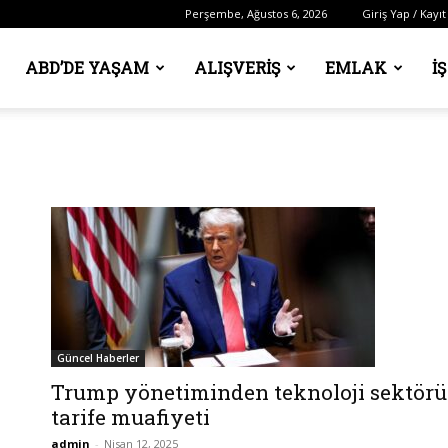
Perşembe, Ağustos 6, 2026
Giriş Yap / Kayıt
ABD’DE YAŞAM
ALIŞVERIŞ
EMLAK
İ
Güncel Haberler
Trump yönetiminden teknoloji sektör
tarife muafiyeti
admin
-
Nisan 12, 2025