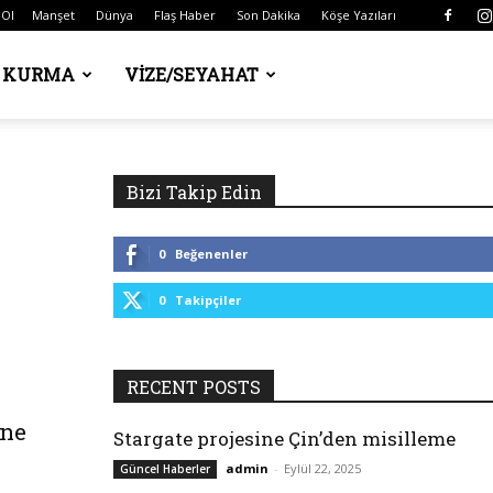
 Ol
Manşet
Dünya
Flaş Haber
Son Dakika
Köşe Yazıları
Ş KURMA
VIZE/SEYAHAT
Bizi Takip Edin
0
Beğenenler
0
Takipçiler
RECENT POSTS
üne
Stargate projesine Çin’den misilleme
admin
-
Eylül 22, 2025
Güncel Haberler