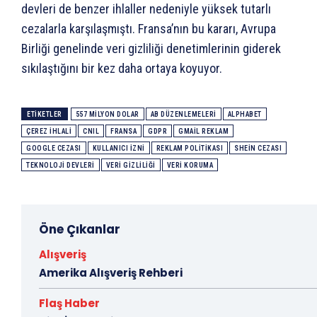
devleri de benzer ihlaller nedeniyle yüksek tutarlı
cezalarla karşılaşmıştı. Fransa’nın bu kararı, Avrupa
Birliği genelinde veri gizliliği denetimlerinin giderek
sıkılaştığını bir kez daha ortaya koyuyor.
ETIKETLER
557 MILYON DOLAR
AB DÜZENLEMELERI
ALPHABET
ÇEREZ IHLALI
CNIL
FRANSA
GDPR
GMAIL REKLAM
GOOGLE CEZASI
KULLANICI IZNI
REKLAM POLITIKASI
SHEIN CEZASI
TEKNOLOJI DEVLERI
VERI GIZLILIĞI
VERI KORUMA
Öne Çıkanlar
Alışveriş
Amerika Alışveriş Rehberi
Flaş Haber