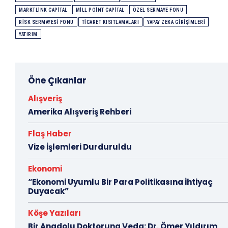
MARKTLINK CAPITAL
MILL POINT CAPITAL
ÖZEL SERMAYE FONU
RISK SERMAYESI FONU
TICARET KISITLAMALARI
YAPAY ZEKA GIRIŞIMLERI
YATIRIM
Öne Çıkanlar
Alışveriş
Amerika Alışveriş Rehberi
Flaş Haber
Vize İşlemleri Durduruldu
Ekonomi
“Ekonomi Uyumlu Bir Para Politikasına İhtiyaç
Duyacak”
Köşe Yazıları
Bir Anadolu Doktoruna Veda: Dr. Ömer Yıldırım