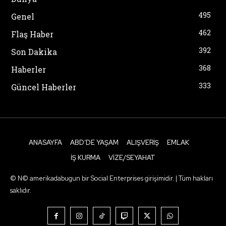
495
Genel
462
Flaş Haber
392
Son Dakika
368
Haberler
333
Güncel Haberler
ANASAYFA
ABD’DE YAŞAM
ALIŞVERIŞ
EMLAK
İŞ KURMA
VIZE/SEYAHAT
© N© amerikadabugun bir Social Enterprises girişimidir. | Tüm hakları
saklıdır.