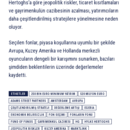
Hertoghs’a göre jeopolitik riskler, ticaret kısıtlamaları
ve gayrimenkulün cazibesinin azalması, yatırımcıların
daha çeşitlendirilmiş stratejilere yönelmesine neden
oluyor.
Seçilen fonlar, piyasa koşullarına uyumlu bir şekilde
Avrupa, Kuzey Amerika ve Hollanda merkezli
oyuncuların dengeli bir karışımını sunarken, bazıları
şimdiden beklentilerin üzerinde değerlemeler
kaydetti.
ETIKETLER
250 BIN EURO MINIMUM YATIRIM
520 MILYON EURO
ADAMS STREET PARTNERS
AMSTERDAM
AVRUPA
ÇEŞITLENDIRILMIŞ STRATEJI
DEĞERLEME ARTIŞI
EGERIA
EKONOMIK BELIRSIZLIK
FON SEÇIMI
FONLARIN FONU
FUND OF FUNDS
GAYRIMENKUL CAZIBESI
HG
HYLKE HERTOGHS
JEOPOLITIK RISKLER
KUZEY AMERIKA
MARKTLINK