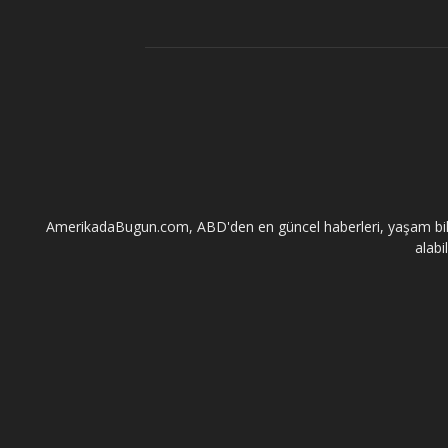
AmerikadaBugun.com, ABD'den en güncel haberleri, yaşam bilgileri
alabi