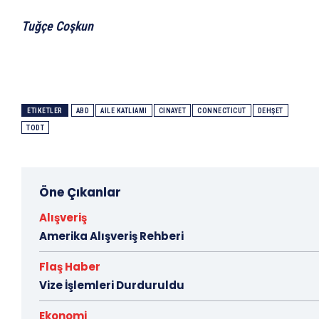
Tuğçe Coşkun
ETIKETLER
ABD
AILE KATLIAMI
CINAYET
CONNECTICUT
DEHŞET
TODT
Öne Çıkanlar
Alışveriş
Amerika Alışveriş Rehberi
Flaş Haber
Vize İşlemleri Durduruldu
Ekonomi