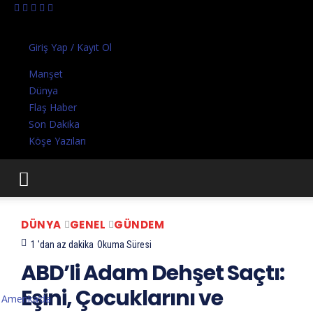
Perşembe, Ağustos 6, 2026
Giriş Yap / Kayıt Ol
Manşet
Dünya
Flaş Haber
Son Dakika
Köşe Yazıları
DÜNYA
GENEL
GÜNDEM
1 'dan az
dakika
Okuma Süresi
ABD’li Adam Dehşet Saçtı:
Eşini, Çocuklarını ve
Amerika’da