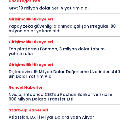
Şirket Kurma
Şirketler için Vize Türleri ve Şartları
Uncategorized
Son Dakika
Spor
Start-up Haberleri
Tarih
Grvt 19 milyon dolar Seri A yatırım aldı
Teknoloji
Teknoloji
Türkiye'ye Ürün Getirtme ve Gümrük
Vatandaşlık
Vatandaşlık
Vergi Türleri
Videolar
Girişimcilik Hikayeleri
Vize
Vize/Seyahat
Yaşam
Yatırım & İş Dünyası
Yapay zeka güvenliği alanında çalışan Irregular, 80
Yeşil Kart
milyon dolar yatırım aldı
Daha Fazla
Girişimcilik Hikayeleri
Fon platformu Fonmap, 3 milyon dolar tohum
yatırım aldı
Girişimcilik Hikayeleri
Diştedavim, 15 Milyon Dolar Değerleme Üzerinden 440
Bin Dolar Yatırım Aldı
Güncel Haberler
Nvidia, Enfabrica CEO’su Rochan Sankar ve Ekibini
900 Milyon Dolara Transfer Etti
Start-up Haberleri
Atlassian, DX’i 1 Milyar Dolara Satın Alıyor