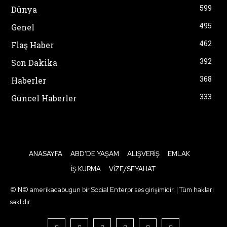
599
Dünya
495
Genel
462
Flaş Haber
392
Son Dakika
368
Haberler
333
Güncel Haberler
ANASAYFA
ABD’DE YAŞAM
ALIŞVERIŞ
EMLAK
İŞ KURMA
VIZE/SEYAHAT
© N© amerikadabugun bir Social Enterprises girişimidir. | Tüm hakları
saklıdır.