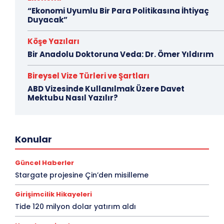
“Ekonomi Uyumlu Bir Para Politikasına İhtiyaç
Duyacak”
Köşe Yazıları
Bir Anadolu Doktoruna Veda: Dr. Ömer Yıldırım
Bireysel Vize Türleri ve Şartları
ABD Vizesinde Kullanılmak Üzere Davet
Mektubu Nasıl Yazılır?
ABD'de Yaşam
Alışveriş
Amerika 101
Bilim
Konular
Bireysel Vize Türleri ve Şartları
Diğer
Dünya
Eğitim
Ekonomi
Emlak
Ev/İşyeri Kiralama
Ev/İşyeri Satın Alma
Eyaletler
firmalar
Fırsatlar
Güncel Haberler
Flaş Haber
Foto Galeri
Genel
Genel Bilgi Postları
Stargate projesine Çin’den misilleme
Gezi Rehberi
Girişimcilik Hikayeleri
Green Card
Güncel Haberler
Gündem
Haberler
İş Kurma
Girişimcilik Hikayeleri
Köşe Yazıları
Kültür & Sanat
Magazin & Eğlence
Tide 120 milyon dolar yatırım aldı
Manşet
Önemli Haber
Online Alışveriş
Online Ticaret / Amazon
Sağlık
Seyahat