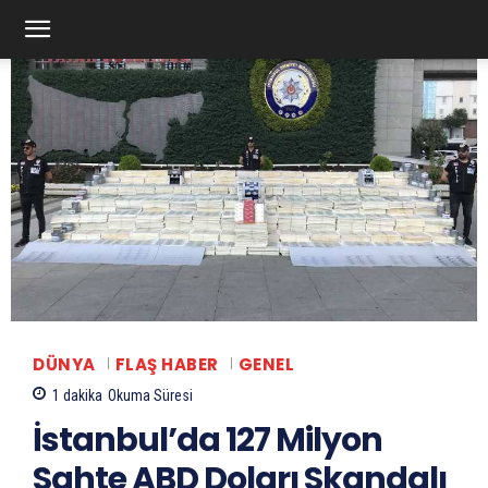
DÜNYA
FLAŞ HABER
GENEL
1
dakika
Okuma Süresi
İstanbul’da 127 Milyon
Sahte ABD Doları Skandalı