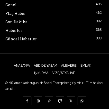
495
Genel
462
Flaş Haber
392
Son Dakika
368
Haberler
333
Güncel Haberler
ANASAYFA
ABD’DE YAŞAM
ALIŞVERIŞ
EMLAK
İŞ KURMA
VIZE/SEYAHAT
© N© amerikadabugun bir Social Enterprises girişimidir. | Tüm hakları
saklıdır.