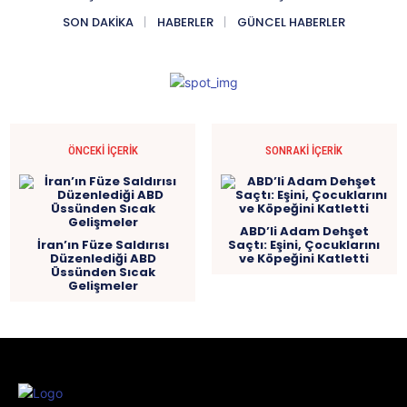
SON DAKIKA
HABERLER
GÜNCEL HABERLER
ÖNCEKI İÇERIK
SONRAKI İÇERIK
ABD’li Adam Dehşet
İran’ın Füze Saldırısı
Saçtı: Eşini, Çocuklarını
Düzenlediği ABD
ve Köpeğini Katletti
Üssünden Sıcak
Gelişmeler