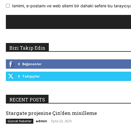
Ismimi, e-postamı ve web sitemi bir dahaki sefere bu tarayıcıy
Bizi Takip Edin
0
Beğenenler
0
Takipçiler
RECENT POSTS
Stargate projesine Çin’den misilleme
admin
-
Eylül 22, 2025
Güncel Haberler