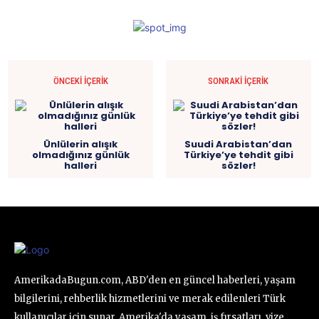
ÖNCEKI İÇERIK
SONRAKI İÇERIK
Ünlülerin alışık
Suudi Arabistan’dan
olmadığınız günlük
Türkiye’ye tehdit gibi
halleri
sözler!
AmerikadaBugun.com, ABD'den en güncel haberleri, yaşam
bilgilerini, rehberlik hizmetlerini ve merak edilenleri Türk
kullanıcılar için sunar. Amerika'da yaşam, iş fırsatları, vize