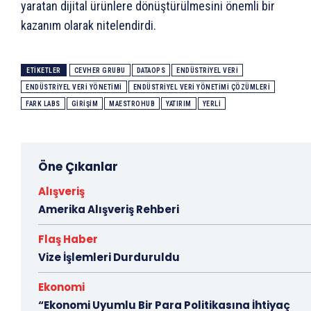
yaratan dijital ürünlere dönüştürülmesini önemli bir
kazanım olarak nitelendirdi.
ETIKETLER
CEVHER GRUBU
DATAOPS
ENDÜSTRIYEL VERI
ENDÜSTRIYEL VERI YÖNETIMI
ENDÜSTRIYEL VERI YÖNETIMI ÇÖZÜMLERI
FARK LABS
GIRIŞIM
MAESTROHUB
YATIRIM
YERLI
Öne Çıkanlar
Alışveriş
Amerika Alışveriş Rehberi
Flaş Haber
Vize İşlemleri Durduruldu
Ekonomi
“Ekonomi Uyumlu Bir Para Politikasına İhtiyaç