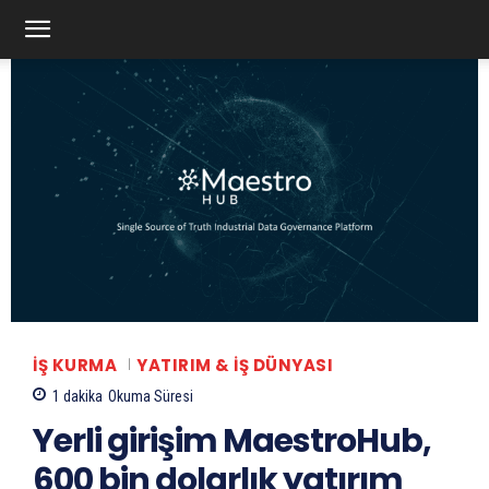
İŞ KURMA
YATIRIM & İŞ DÜNYASI
1
dakika
Okuma Süresi
Yerli girişim MaestroHub,
600 bin dolarlık yatırım