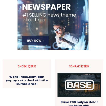
ÖNCEKI İÇERIK
SONRAKI İÇERIK
WordPress.com’dan
yapay zeka destekli site
kurma aracı
Base 200 milyon dolar
yatırım aldı