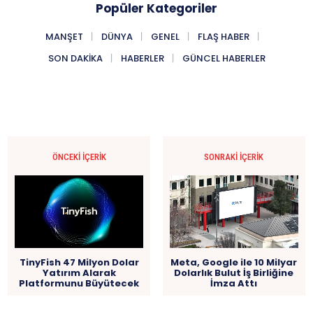
Popüler Kategoriler
MANŞET
DÜNYA
GENEL
FLAŞ HABER
SON DAKIKA
HABERLER
GÜNCEL HABERLER
ÖNCEKI İÇERIK
SONRAKI İÇERIK
TinyFish 47 Milyon Dolar
Meta, Google ile 10 Milyar
Yatırım Alarak
Dolarlık Bulut İş Birliğine
Platformunu Büyütecek
İmza Attı