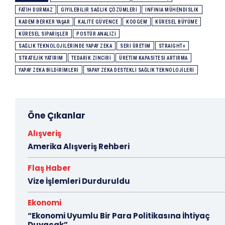
FATIH DURMAZ
GIYILEBILIR SAĞLIK ÇÖZÜMLERI
INFINIA MÜHENDISLIK
KADEM BERKER YAŞAR
KALITE GÜVENCE
KODGEM
KÜRESEL BÜYÜME
KÜRESEL SIPARIŞLER
POSTÜR ANALIZI
SAĞLIK TEKNOLOJILERINDE YAPAY ZEKA
SERI ÜRETIM
STRAIGHT+
STRATEJIK YATIRIM
TEDARIK ZINCIRI
ÜRETIM KAPASITESI ARTIRMA
YAPAY ZEKA BILDIRIMLERI
YAPAY ZEKA DESTEKLI SAĞLIK TEKNOLOJILERI
Öne Çıkanlar
Alışveriş
Amerika Alışveriş Rehberi
Flaş Haber
Vize İşlemleri Durduruldu
Ekonomi
“Ekonomi Uyumlu Bir Para Politikasına İhtiyaç
Duyacak”