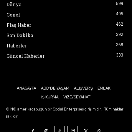
599
Dünya
495
Genel
462
Flaş Haber
392
Son Dakika
368
Haberler
333
Güncel Haberler
ANASAYFA
ABD’DE YAŞAM
ALIŞVERIŞ
EMLAK
İŞ KURMA
VIZE/SEYAHAT
© N© amerikadabugun bir Social Enterprises girişimidir. | Tüm hakları
saklıdır.