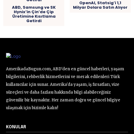
OpenAI, Statsig’i 1,1
ABD, Samsung ve SK
Milyar Dolara Satın Alıyor
Hynix’in Çin’de Çip
Üretimine Kısıtlama
Getirdi
AmerikadaBugun.com, ABD'den en güncel haberleri, yaşam
bilgilerini, rehberlik hizmetlerini ve merak edilenleri Türk
kullanıcılar için sunar. Amerika'da yaşam, iş fırsatları, vize
süreçleri ve daha fazlası hakkında bilgi alabileceğiniz
güvenilir bir kaynaktır. Her zaman doğru ve güncel bilgiye
ulaşmak için bizimle kalın!
KONULAR