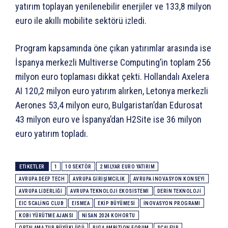
yatırım toplayan yenilenebilir enerjiler ve 133,8 milyon
euro ile akıllı mobilite sektörü izledi.
Program kapsamında öne çıkan yatırımlar arasında ise
İspanya merkezli Multiverse Computing’in toplam 256
milyon euro toplaması dikkat çekti. Hollandalı Axelera
AI 120,2 milyon euro yatırım alırken, Letonya merkezli
Aerones 53,4 milyon euro, Bulgaristan’dan Edurosat
43 milyon euro ve İspanya’dan H2Site ise 36 milyon
euro yatırım topladı.
ETIKETLER
1
10 SEKTÖR
2 MILYAR EURO YATIRIM
AVRUPA DEEP TECH
AVRUPA GIRIŞIMCILIK
AVRUPA İNOVASYON KONSEYI
AVRUPA LIDERLIĞI
AVRUPA TEKNOLOJI EKOSISTEMI
DERIN TEKNOLOJI
EIC SCALING CLUB
EISMEA
EKIP BÜYÜMESI
INOVASYON PROGRAMI
KOBİ YÜRÜTME AJANSI
NISAN 2024 KOHORTU
ORTALAMA TUR BÜYÜKLÜĞÜ
RIGA AMBITION FORUM
SCALEUP