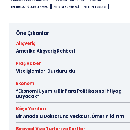
TEKNOLOJI ÖLÇEKLENMESI
YATIRIM BÜYÜMESI
YATIRIM TURLARI
Öne Çıkanlar
Alışveriş
Amerika Alışveriş Rehberi
Flaş Haber
Vize İşlemleri Durduruldu
Ekonomi
“Ekonomi Uyumlu Bir Para Politikasına İhtiyaç
Duyacak”
Köşe Yazıları
Bir Anadolu Doktoruna Veda: Dr. Ömer Yıldırım
Bireysel Vize Türleri ve Şartları