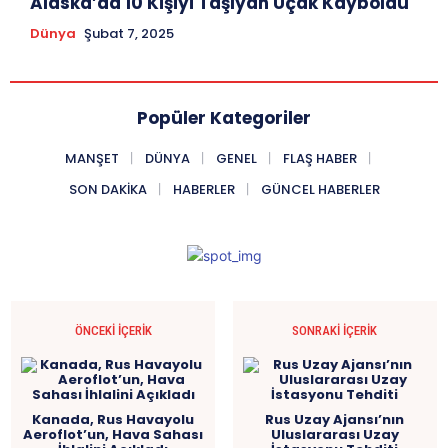
Alaska’da 10 Kişiyi Taşıyan Uçak Kayboldu
Dünya
Şubat 7, 2025
Popüler Kategoriler
MANŞET
DÜNYA
GENEL
FLAŞ HABER
SON DAKIKA
HABERLER
GÜNCEL HABERLER
ÖNCEKI İÇERIK
SONRAKI İÇERIK
Kanada, Rus Havayolu
Rus Uzay Ajansı’nın
Aeroflot’un, Hava Sahası
Uluslararası Uzay