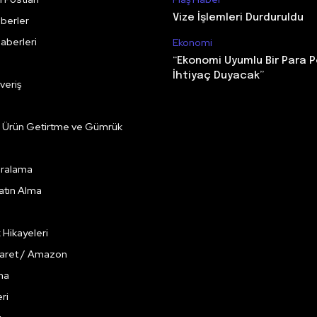
Vize İşlemleri Durduruldu
berler
aberleri
Ekonomi
“Ekonomi Uyumlu Bir Para P
İhtiyaç Duyacak”
veriş
e Ürün Getirtme ve Gümrük
Kiralama
Satın Alma
k Hikayeleri
caret / Amazon
ma
ri