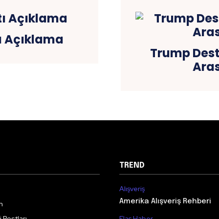
ı Açıklama
Trump Deste
Aras
TREND
Alışveriş
Amerika Alışveriş Rehberi
m
 Postları
Flaş Haber