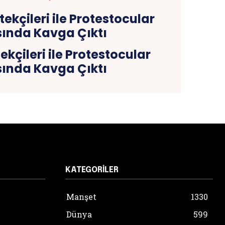
kçileri ile Protestocular
ında Kavga Çıktı
KATEGORILER
Manşet
1330
Dünya
599