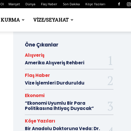
 Ol
Manşet
Dünya
Flaş Haber
Son Dakika
Köşe Yazıları
Ş KURMA
VIZE/SEYAHAT
Öne Çıkanlar
Alışveriş
Amerika Alışveriş Rehberi
Flaş Haber
Vize İşlemleri Durduruldu
Ekonomi
“Ekonomi Uyumlu Bir Para
Politikasına İhtiyaç Duyacak”
Köşe Yazıları
Bir Anadolu Doktoruna Veda: Dr.