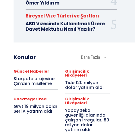
Ömer Yıldırım
Bireysel Vize Türleri ve Şartları
ABD Vizesinde Kullanılmak Üzere
Davet Mektubu Nasıl Yazılır?
Konular
Daha Fazla
Güncel Haberler
Girişimcilik
Hikayeleri
Stargate projesine
Tide 120 milyon
Çin’den misilleme
dolar yatırım aldı
Uncategorized
Girişimcilik
Hikayeleri
Grvt 19 milyon dolar
Yapay zeka
Seri A yatırım aldı
güvenliği alanında
çalışan Irregular, 80
milyon dolar
yatırım aldı