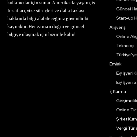
kullanıcılar için sunar. Amerika'da yaşam, iş
Güncel Ha
fırsatları, vize süreçleri ve daha fazlası
Start-up H
hakkında bilgi alabileceğiniz güvenilir bir
kaynaktır. Her zaman doğru ve güncel
Alışveriş
bilgiye ulaşmak için bizimle kalın!
Online Alış
Teknoloji
Türkiye’y
Emlak
Ev/İşyeri 
Ev/İşyeri 
İş Kurma
Girişimcili
Online Ti
Şirket Kur
Vergi Türle