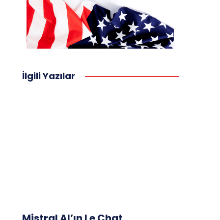
İlgili Yazılar
Mistral AI’ın Le Chat