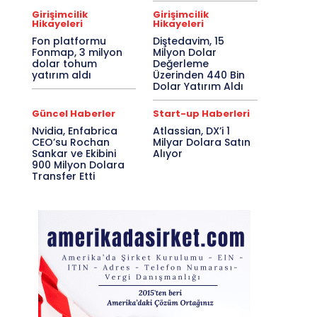
Girişimcilik
Girişimcilik
Hikayeleri
Hikayeleri
Fon platformu
Diştedavim, 15
Fonmap, 3 milyon
Milyon Dolar
dolar tohum
Değerleme
yatırım aldı
Üzerinden 440 Bin
Dolar Yatırım Aldı
Güncel Haberler
Start-up Haberleri
Nvidia, Enfabrica
Atlassian, DX’i 1
CEO’su Rochan
Milyar Dolara Satın
Sankar ve Ekibini
Alıyor
900 Milyon Dolara
Transfer Etti