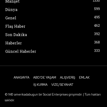
1330
Manşet
599
Dünya
495
Genel
462
Flaş Haber
392
Son Dakika
368
Haberler
333
Güncel Haberler
ANASAYFA
ABD’DE YAŞAM
ALIŞVERIŞ
EMLAK
İŞ KURMA
VIZE/SEYAHAT
© N© amerikadabugun bir Social Enterprises girişimidir. | Tüm hakları
saklıdır.