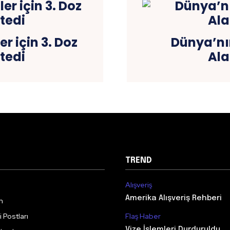
r için 3. Doz
Dünya’nı
tedi
Al
TREND
Alışveriş
Amerika Alışveriş Rehberi
m
 Postları
Flaş Haber
Vize İşlemleri Durduruldu