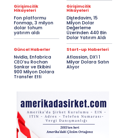
Girişimcilik
Girişimcilik
Hikayeleri
Hikayeleri
Fon platformu
Diştedavim, 15
Fonmap, 3 milyon
Milyon Dolar
dolar tohum
Değerleme
yatırım aldı
Üzerinden 440 Bin
Dolar Yatırım Aldı
Güncel Haberler
Start-up Haberleri
Nvidia, Enfabrica
Atlassian, DX’i 1
CEO’su Rochan
Milyar Dolara Satın
Sankar ve Ekibini
Alıyor
900 Milyon Dolara
Transfer Etti