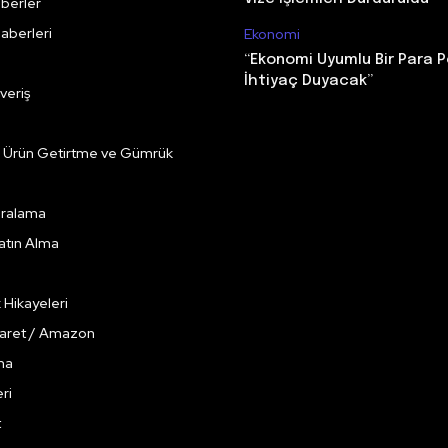
berler
aberleri
Ekonomi
“Ekonomi Uyumlu Bir Para P
İhtiyaç Duyacak”
veriş
e Ürün Getirtme ve Gümrük
Kiralama
Satın Alma
k Hikayeleri
caret / Amazon
ma
ri
t