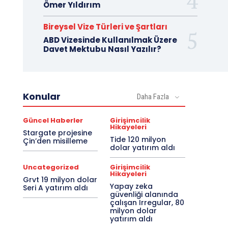
Ömer Yıldırım
Bireysel Vize Türleri ve Şartları
ABD Vizesinde Kullanılmak Üzere
Davet Mektubu Nasıl Yazılır?
Konular
Daha Fazla
Güncel Haberler
Girişimcilik
Hikayeleri
Stargate projesine
Tide 120 milyon
Çin’den misilleme
dolar yatırım aldı
Uncategorized
Girişimcilik
Hikayeleri
Grvt 19 milyon dolar
Yapay zeka
Seri A yatırım aldı
güvenliği alanında
çalışan Irregular, 80
milyon dolar
yatırım aldı