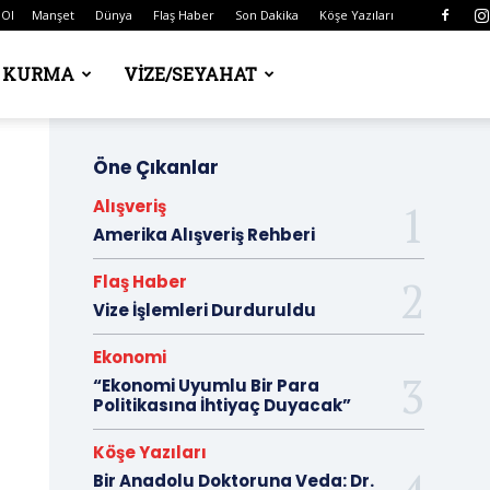
 Ol
Manşet
Dünya
Flaş Haber
Son Dakika
Köşe Yazıları
Ş KURMA
VIZE/SEYAHAT
Öne Çıkanlar
Alışveriş
Amerika Alışveriş Rehberi
Flaş Haber
Vize İşlemleri Durduruldu
Ekonomi
“Ekonomi Uyumlu Bir Para
Politikasına İhtiyaç Duyacak”
Köşe Yazıları
Bir Anadolu Doktoruna Veda: Dr.