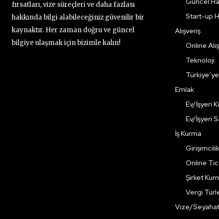
Güncel Ha
fırsatları, vize süreçleri ve daha fazlası
Start-up H
hakkında bilgi alabileceğiniz güvenilir bir
kaynaktır. Her zaman doğru ve güncel
Alışveriş
bilgiye ulaşmak için bizimle kalın!
Online Alış
Teknoloji
Türkiye’y
Emlak
Ev/İşyeri 
Ev/İşyeri 
İş Kurma
Girişimcili
Online Ti
Şirket Kur
Vergi Türle
Vize/Seyaha