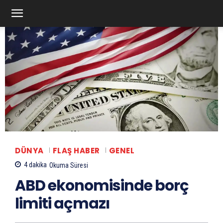
DÜNYA
FLAŞ HABER
GENEL
4
dakika
Okuma Süresi
ABD ekonomisinde borç
limiti açmazı