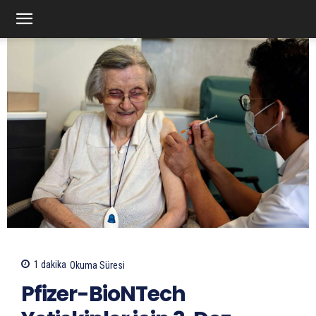
1
dakika
Okuma Süresi
Pfizer-BioNTech