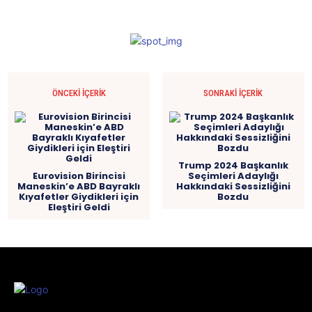
ÖNCEKI İÇERIK
SONRAKI İÇERIK
Trump 2024 Başkanlık
Eurovision Birincisi
Seçimleri Adaylığı
Maneskin’e ABD Bayraklı
Hakkındaki Sessizliğini
Kıyafetler Giydikleri için
Bozdu
Eleştiri Geldi