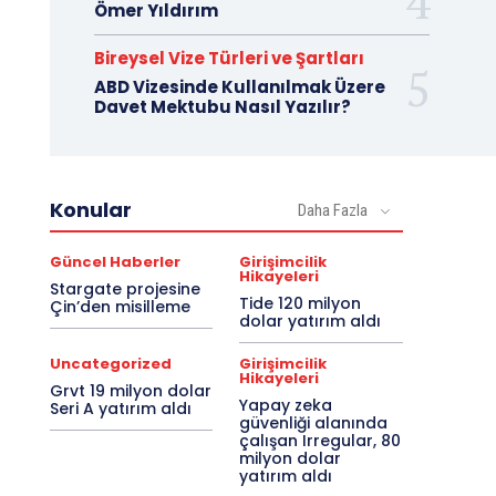
Ömer Yıldırım
Bireysel Vize Türleri ve Şartları
ABD Vizesinde Kullanılmak Üzere
Davet Mektubu Nasıl Yazılır?
Konular
Daha Fazla
Güncel Haberler
Girişimcilik
Hikayeleri
Stargate projesine
Tide 120 milyon
Çin’den misilleme
dolar yatırım aldı
Uncategorized
Girişimcilik
Hikayeleri
Grvt 19 milyon dolar
Yapay zeka
Seri A yatırım aldı
güvenliği alanında
çalışan Irregular, 80
milyon dolar
yatırım aldı