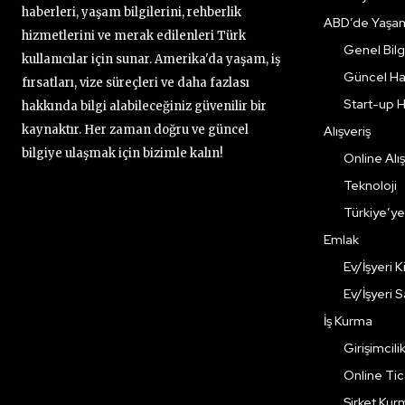
haberleri, yaşam bilgilerini, rehberlik
ABD’de Yaşa
hizmetlerini ve merak edilenleri Türk
Genel Bilgi
kullanıcılar için sunar. Amerika'da yaşam, iş
Güncel Ha
fırsatları, vize süreçleri ve daha fazlası
Start-up H
hakkında bilgi alabileceğiniz güvenilir bir
kaynaktır. Her zaman doğru ve güncel
Alışveriş
bilgiye ulaşmak için bizimle kalın!
Online Alış
Teknoloji
Türkiye’y
Emlak
Ev/İşyeri 
Ev/İşyeri 
İş Kurma
Girişimcili
Online Ti
Şirket Kur