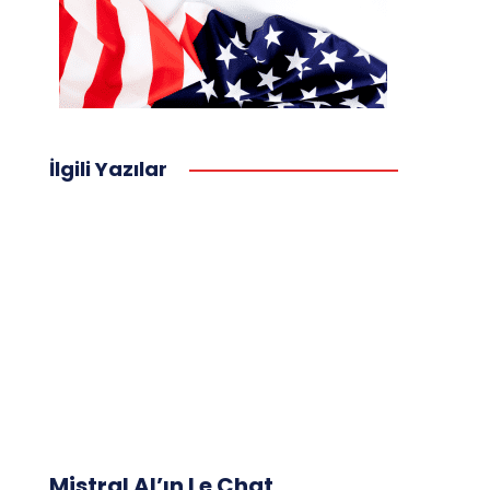
İlgili Yazılar
Mistral AI’ın Le Chat