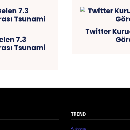
Twitter Kur
len 7.3
Göre
rası Tsunami
TREND
Alışveriş