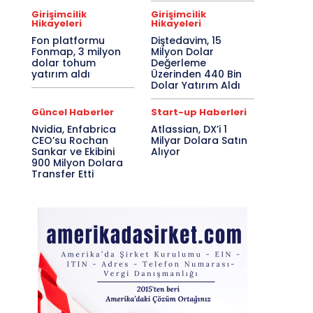
Girişimcilik
Girişimcilik
Hikayeleri
Hikayeleri
Fon platformu
Diştedavim, 15
Fonmap, 3 milyon
Milyon Dolar
dolar tohum
Değerleme
yatırım aldı
Üzerinden 440 Bin
Dolar Yatırım Aldı
Güncel Haberler
Start-up Haberleri
Nvidia, Enfabrica
Atlassian, DX’i 1
CEO’su Rochan
Milyar Dolara Satın
Sankar ve Ekibini
Alıyor
900 Milyon Dolara
Transfer Etti