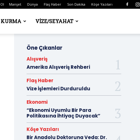
 Ol
Manşet
Dünya
Flaş Haber
Son Dakika
Köşe Yazıları
Ş KURMA
VIZE/SEYAHAT
Öne Çıkanlar
Alışveriş
Amerika Alışveriş Rehberi
Flaş Haber
Vize İşlemleri Durduruldu
Ekonomi
“Ekonomi Uyumlu Bir Para
Politikasına İhtiyaç Duyacak”
Köşe Yazıları
Bir Anadolu Doktoruna Veda: Dr.