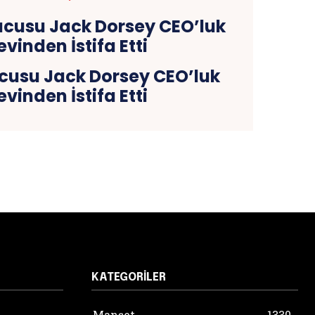
ucusu Jack Dorsey CEO’luk
vinden İstifa Etti
KATEGORILER
Manşet
1330