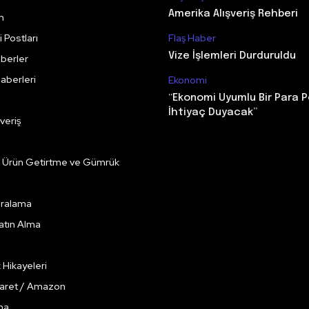
Amerika Alışveriş Rehberi
m
 Postları
Flaş Haber
Vize İşlemleri Durduruldu
berler
aberleri
Ekonomi
“Ekonomi Uyumlu Bir Para P
İhtiyaç Duyacak”
veriş
e Ürün Getirtme ve Gümrük
Kiralama
Satın Alma
k Hikayeleri
caret / Amazon
ma