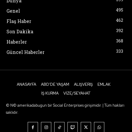
Dünya
495
Genel
462
Flaş Haber
392
Son Dakika
368
Haberler
333
Güncel Haberler
ANASAYFA
ABD’DE YAŞAM
ALIŞVERIŞ
EMLAK
İŞ KURMA
VIZE/SEYAHAT
© N© amerikadabugun bir Social Enterprises girişimidir. | Tüm hakları
saklıdır.