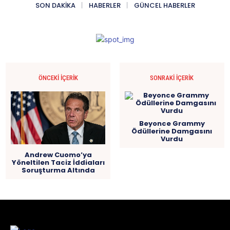
SON DAKIKA
HABERLER
GÜNCEL HABERLER
ÖNCEKI İÇERIK
SONRAKI İÇERIK
Beyonce Grammy
Ödüllerine Damgasını
Vurdu
Andrew Cuomo’ya
Yöneltilen Taciz İddiaları
Soruşturma Altında