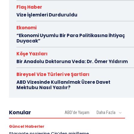
Flaş Haber
Vize İşlemleri Durduruldu
Ekonomi
“Ekonomi Uyumlu Bir Para Politikasına İhtiyaç
Duyacak”
Köşe Yazıları
Bir Anadolu Doktoruna Veda: Dr. Ömer Yıldırım
Bireysel Vize Türleri ve Şartları
ABD Vizesinde Kullanılmak Üzere Davet
Mektubu Nasıl Yazılır?
Konular
ABD'de Yaşam
Daha Fazla
Güncel Haberler
Stargate projesine Çin’den misilleme