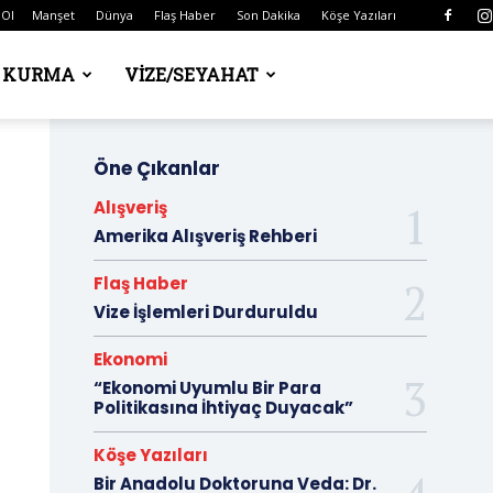
 Ol
Manşet
Dünya
Flaş Haber
Son Dakika
Köşe Yazıları
Ş KURMA
VIZE/SEYAHAT
Öne Çıkanlar
Alışveriş
Amerika Alışveriş Rehberi
Flaş Haber
Vize İşlemleri Durduruldu
Ekonomi
“Ekonomi Uyumlu Bir Para
Politikasına İhtiyaç Duyacak”
Köşe Yazıları
Bir Anadolu Doktoruna Veda: Dr.