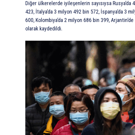
Diğer ülkerelerde iyileşenlerin sayısıysa Rusya’da 4
423, İtalya’da 3 milyon 492 bin 572, İspanya’da 3 m
600, Kolombiya’da 2 milyon 686 bin 399, Arjantin’de
olarak kaydedildi.