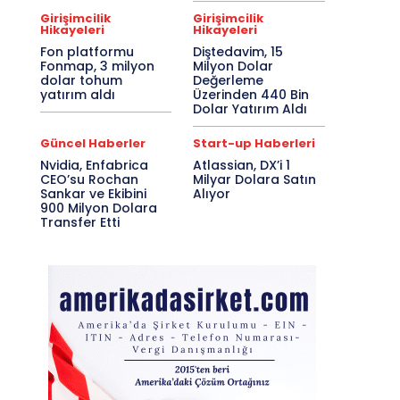
Girişimcilik
Girişimcilik
Hikayeleri
Hikayeleri
Fon platformu
Diştedavim, 15
Fonmap, 3 milyon
Milyon Dolar
dolar tohum
Değerleme
yatırım aldı
Üzerinden 440 Bin
Dolar Yatırım Aldı
Güncel Haberler
Start-up Haberleri
Nvidia, Enfabrica
Atlassian, DX’i 1
CEO’su Rochan
Milyar Dolara Satın
Sankar ve Ekibini
Alıyor
900 Milyon Dolara
Transfer Etti