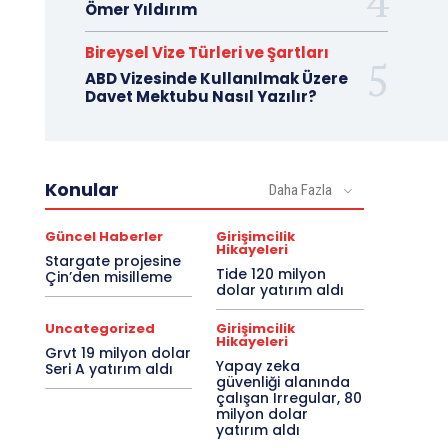
Ömer Yıldırım
Bireysel Vize Türleri ve Şartları
ABD Vizesinde Kullanılmak Üzere
Davet Mektubu Nasıl Yazılır?
Konular
Daha Fazla
Güncel Haberler
Girişimcilik
Hikayeleri
Stargate projesine
Tide 120 milyon
Çin’den misilleme
dolar yatırım aldı
Uncategorized
Girişimcilik
Hikayeleri
Grvt 19 milyon dolar
Yapay zeka
Seri A yatırım aldı
güvenliği alanında
çalışan Irregular, 80
milyon dolar
yatırım aldı