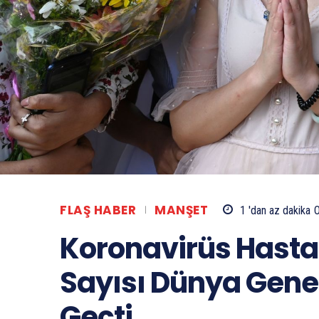
FLAŞ HABER
MANŞET
1 'dan az
dakika
Koronavirüs Hastal
Sayısı Dünya Gene
Geçti