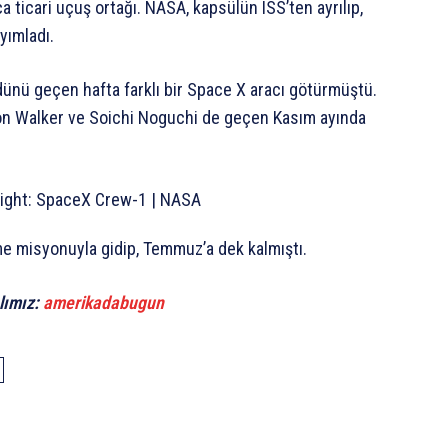
 ticari uçuş ortağı. NASA, kapsülün ISS’ten ayrılıp,
yımladı.
dünü geçen hafta farklı bir Space X aracı götürmüştü.
non Walker ve Soichi Noguchi de geçen Kasım ayında
eme misyonuyla gidip, Temmuz’a dek kalmıştı.
lımız:
amerikadabugun