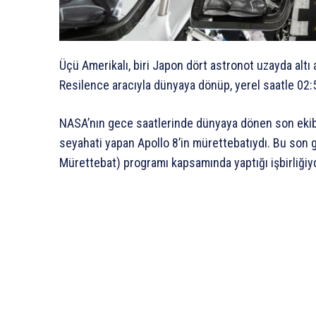
Üçü Amerikalı, biri Japon dört astronot uzayda altı
Resilence aracıyla dünyaya dönüp, yerel saatle 02:5
NASA’nın gece saatlerinde dünyaya dönen son ekibi 
seyahati yapan Apollo 8’in mürettebatıydı. Bu son
Mürettebat) programı kapsamında yaptığı işbirliğiyd