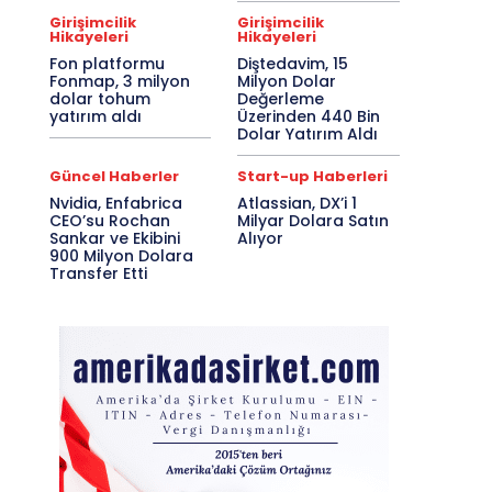
Girişimcilik
Girişimcilik
Hikayeleri
Hikayeleri
Fon platformu
Diştedavim, 15
Fonmap, 3 milyon
Milyon Dolar
dolar tohum
Değerleme
yatırım aldı
Üzerinden 440 Bin
Dolar Yatırım Aldı
Güncel Haberler
Start-up Haberleri
Nvidia, Enfabrica
Atlassian, DX’i 1
CEO’su Rochan
Milyar Dolara Satın
Sankar ve Ekibini
Alıyor
900 Milyon Dolara
Transfer Etti