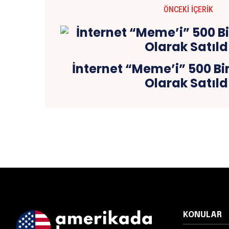
ÖNCEKI İÇERIK
İnternet “Meme’i” 500 Bi
Olarak Satıld
KONULAR