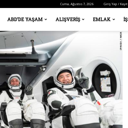
Cuma, Ağustos 7, 2026
Giriş Yap / Kayıt
ABD’DE YAŞAM
ALIŞVERIŞ
EMLAK
İ