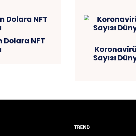
n Dolara NFT
ı
Koronavirü
Sayısı Dün
TREND