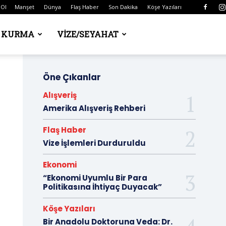
 Ol
Manşet
Dünya
Flaş Haber
Son Dakika
Köşe Yazıları
Ş KURMA
VIZE/SEYAHAT
Öne Çıkanlar
Alışveriş
Amerika Alışveriş Rehberi
Flaş Haber
Vize İşlemleri Durduruldu
Ekonomi
“Ekonomi Uyumlu Bir Para
Politikasına İhtiyaç Duyacak”
Köşe Yazıları
Bir Anadolu Doktoruna Veda: Dr.