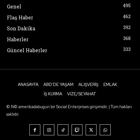
495
Genel
462
Flaş Haber
392
Son Dakika
368
Haberler
333
Güncel Haberler
ANASAYFA
ABD’DE YAŞAM
ALIŞVERIŞ
EMLAK
İŞ KURMA
VIZE/SEYAHAT
© N© amerikadabugun bir Social Enterprises girişimidir. | Tüm hakları
saklıdır.