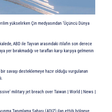
gerilim yükselirken Çin medyasından ‘Üçüncü Dünya
alede, ABD ile Tayvan arasındaki itilafın son derece
a yer bırakmadığı ve tarafları karşı karşıya gelmenin
n bir savaşı desteklemeye hazır olduğu vurgulanan
ı.
avunma Tanımlama Sahası (ADIZ) ilan ettiği bölgeye