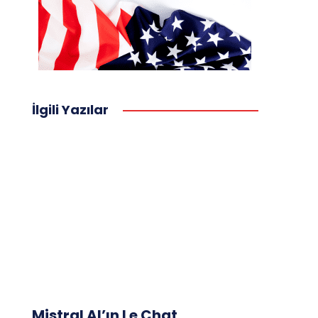
İlgili Yazılar
Mistral AI’ın Le Chat