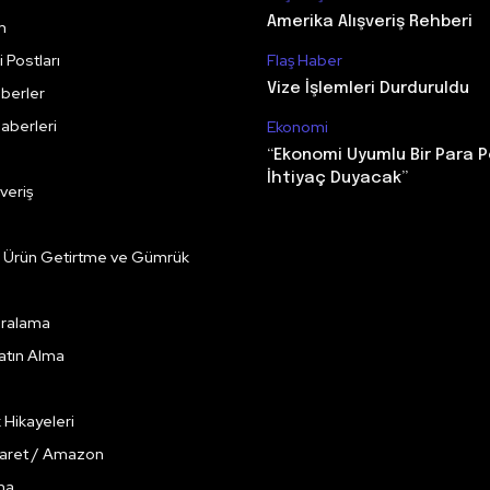
Amerika Alışveriş Rehberi
m
 Postları
Flaş Haber
Vize İşlemleri Durduruldu
berler
aberleri
Ekonomi
“Ekonomi Uyumlu Bir Para P
İhtiyaç Duyacak”
veriş
e Ürün Getirtme ve Gümrük
Kiralama
Satın Alma
k Hikayeleri
caret / Amazon
ma