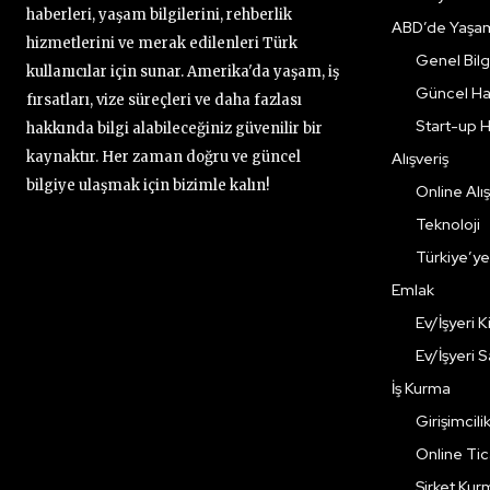
haberleri, yaşam bilgilerini, rehberlik
ABD’de Yaşa
hizmetlerini ve merak edilenleri Türk
Genel Bilgi
kullanıcılar için sunar. Amerika'da yaşam, iş
Güncel Ha
fırsatları, vize süreçleri ve daha fazlası
Start-up H
hakkında bilgi alabileceğiniz güvenilir bir
kaynaktır. Her zaman doğru ve güncel
Alışveriş
bilgiye ulaşmak için bizimle kalın!
Online Alış
Teknoloji
Türkiye’y
Emlak
Ev/İşyeri 
Ev/İşyeri 
İş Kurma
Girişimcili
Online Ti
Şirket Kur