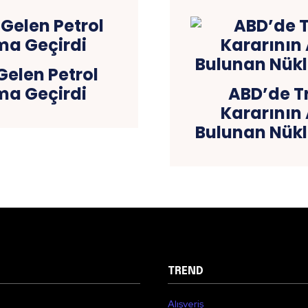
elen Petrol
arma Geçirdi
ABD’de T
Kararının 
Bulunan Nükle
TREND
Alışveriş