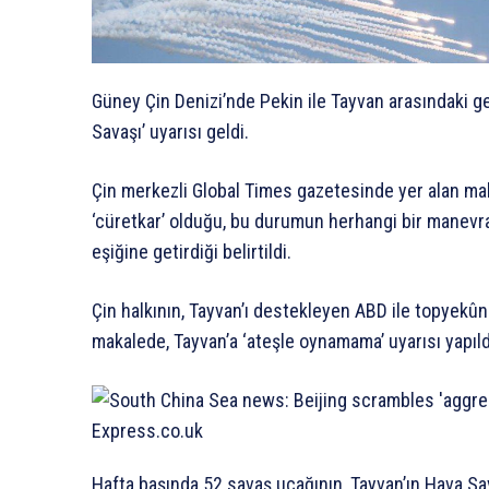
Güney Çin Denizi’nde Pekin ile Tayvan arasındaki 
Savaşı’ uyarısı geldi.
Çin merkezli Global Times gazetesinde yer alan mak
‘cüretkar’ olduğu, bu durumun herhangi bir manevray
eşiğine getirdiği belirtildi.
Çin halkının, Tayvan’ı destekleyen ABD ile topyekû
makalede, Tayvan’a ‘ateşle oynamama’ uyarısı yapıld
Hafta başında 52 savaş uçağının, Tayvan’ın Hava S