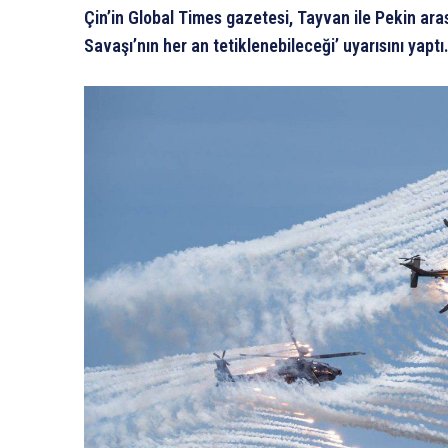
Çin’in Global Times gazetesi, Tayvan ile Pekin ar
Savaşı’nın her an tetiklenebileceği’ uyarısını yaptı