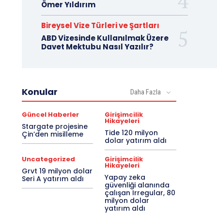
Ömer Yıldırım
Bireysel Vize Türleri ve Şartları
ABD Vizesinde Kullanılmak Üzere
Davet Mektubu Nasıl Yazılır?
Konular
Daha Fazla
Güncel Haberler
Girişimcilik
Hikayeleri
Stargate projesine
Tide 120 milyon
Çin’den misilleme
dolar yatırım aldı
Uncategorized
Girişimcilik
Hikayeleri
Grvt 19 milyon dolar
Yapay zeka
Seri A yatırım aldı
güvenliği alanında
çalışan Irregular, 80
milyon dolar
yatırım aldı