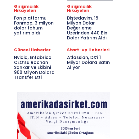
Girişimcilik
Girişimcilik
Hikayeleri
Hikayeleri
Fon platformu
Diştedavim, 15
Fonmap, 3 milyon
Milyon Dolar
dolar tohum
Değerleme
yatırım aldı
Üzerinden 440 Bin
Dolar Yatırım Aldı
Güncel Haberler
Start-up Haberleri
Nvidia, Enfabrica
Atlassian, DX’i 1
CEO’su Rochan
Milyar Dolara Satın
Sankar ve Ekibini
Alıyor
900 Milyon Dolara
Transfer Etti