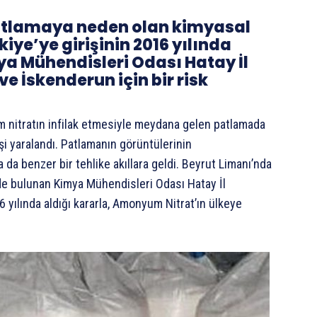
patlamaya neden olan kimyasal
ye’ye girişinin 2016 yılında
a Mühendisleri Odası Hatay İl
e İskenderun için bir risk
m nitratın infilak etmesiyle meydana gelen patlamada
kişi yaralandı. Patlamanın görüntülerinin
da benzer bir tehlike akıllara geldi. Beyrut Limanı’nda
e bulunan Kimya Mühendisleri Odası Hatay İl
 yılında aldığı kararla, Amonyum Nitrat’ın ülkeye