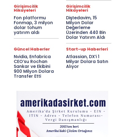
Girişimcilik
Girişimcilik
Hikayeleri
Hikayeleri
Fon platformu
Diştedavim, 15
Fonmap, 3 milyon
Milyon Dolar
dolar tohum
Değerleme
yatırım aldı
Üzerinden 440 Bin
Dolar Yatırım Aldı
Güncel Haberler
Start-up Haberleri
Nvidia, Enfabrica
Atlassian, DX’i 1
CEO’su Rochan
Milyar Dolara Satın
Sankar ve Ekibini
Alıyor
900 Milyon Dolara
Transfer Etti