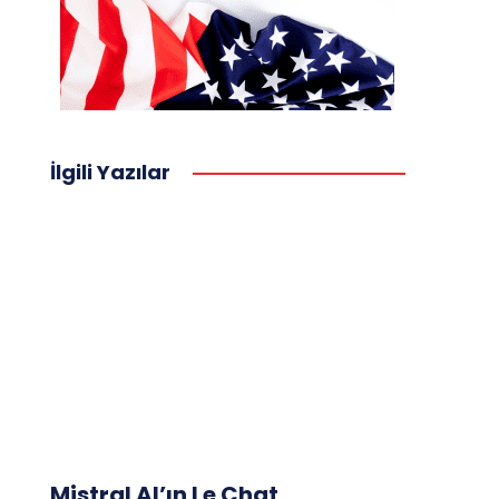
İlgili Yazılar
Mistral AI’ın Le Chat