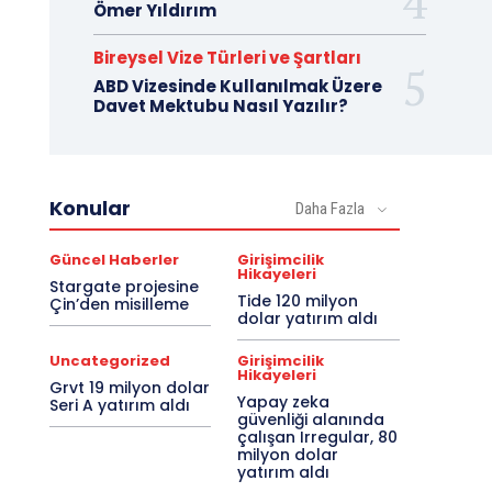
Ömer Yıldırım
Bireysel Vize Türleri ve Şartları
ABD Vizesinde Kullanılmak Üzere
Davet Mektubu Nasıl Yazılır?
Konular
Daha Fazla
Güncel Haberler
Girişimcilik
Hikayeleri
Stargate projesine
Tide 120 milyon
Çin’den misilleme
dolar yatırım aldı
Uncategorized
Girişimcilik
Hikayeleri
Grvt 19 milyon dolar
Yapay zeka
Seri A yatırım aldı
güvenliği alanında
çalışan Irregular, 80
milyon dolar
yatırım aldı