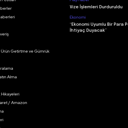
Vize İşlemleri Durduruldu
berler
aberleri
Ekonomi
“Ekonomi Uyumlu Bir Para P
İhtiyaç Duyacak”
veriş
e Ürün Getirtme ve Gümrük
Kiralama
Satın Alma
k Hikayeleri
caret / Amazon
ma
ri