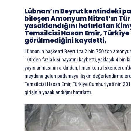
Lübnan’ın Beyrut kentindeki 
bileşen Amonyum Nitrat’ın Türki
yasaklandığını hatırlatan Kimy
Temsilcisi Hasan Emir, Türkiye v
görülmediğini kaydetti.
Lübnan’ın başkenti Beyrut’ta 2 bin 750 ton amonyu
100’den fazla kişi hayatını kaybetti, yaklaşık 4 bin 
yayınlanmasının ardından, liman kenti İskenderun’da 
meydana gelen patlamaya ilişkin değerlendirmelerd
Temsilcisi Hasan Emir, Türkiye Cumhuriyeti’nin 2016
girişinin yasaklandığını hatırlattı.