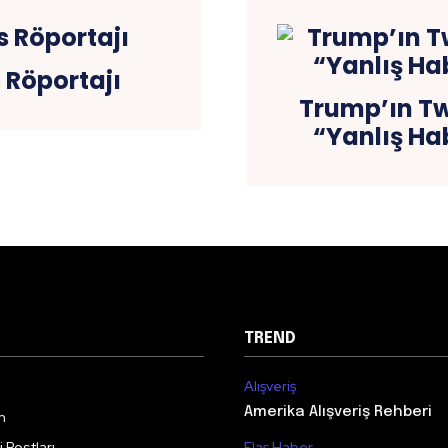
 Röportajı
Trump’ın Tw
“Yanlış Hab
TREND
Alışveriş
Amerika Alışveriş Rehberi
m
 Postları
Flaş Haber