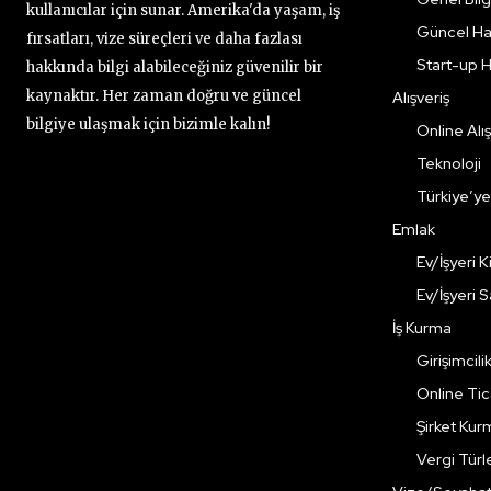
kullanıcılar için sunar. Amerika'da yaşam, iş
Güncel Ha
fırsatları, vize süreçleri ve daha fazlası
Start-up H
hakkında bilgi alabileceğiniz güvenilir bir
kaynaktır. Her zaman doğru ve güncel
Alışveriş
bilgiye ulaşmak için bizimle kalın!
Online Alış
Teknoloji
Türkiye’y
Emlak
Ev/İşyeri 
Ev/İşyeri 
İş Kurma
Girişimcili
Online Ti
Şirket Kur
Vergi Türle