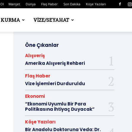
 Ol
Manşet
Dünya
Flaş Haber
Son Dakika
Köşe Yazıları
Ş KURMA
VIZE/SEYAHAT
Öne Çıkanlar
Alışveriş
Amerika Alışveriş Rehberi
Flaş Haber
Vize İşlemleri Durduruldu
Ekonomi
“Ekonomi Uyumlu Bir Para
Politikasına İhtiyaç Duyacak”
Köşe Yazıları
Bir Anadolu Doktoruna Veda: Dr.