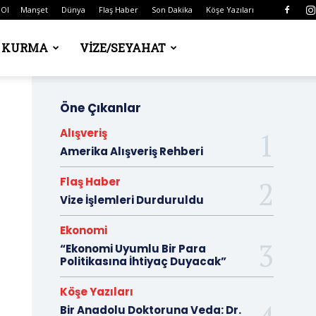
 Ol
Manşet
Dünya
Flaş Haber
Son Dakika
Köşe Yazıları
Ş KURMA
VIZE/SEYAHAT
Öne Çıkanlar
Alışveriş
Amerika Alışveriş Rehberi
Flaş Haber
Vize İşlemleri Durduruldu
Ekonomi
“Ekonomi Uyumlu Bir Para
Politikasına İhtiyaç Duyacak”
Köşe Yazıları
Bir Anadolu Doktoruna Veda: Dr.