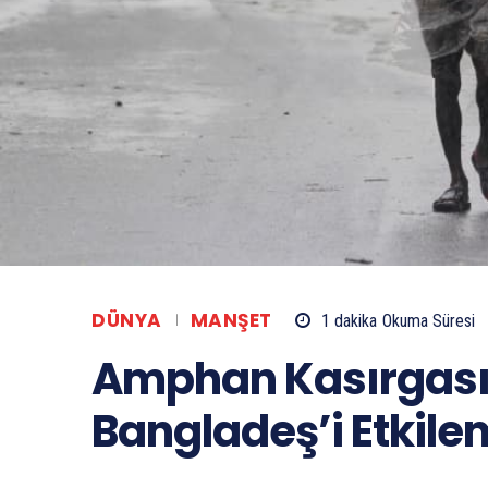
DÜNYA
MANŞET
1
dakika
Okuma Süresi
Amphan Kasırgası 
Bangladeş’i Etkil