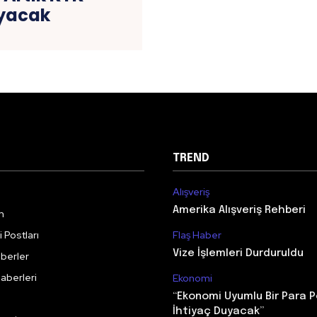
ayacak
TREND
Alışveriş
Amerika Alışveriş Rehberi
m
 Postları
Flaş Haber
Vize İşlemleri Durduruldu
berler
aberleri
Ekonomi
“Ekonomi Uyumlu Bir Para P
İhtiyaç Duyacak”