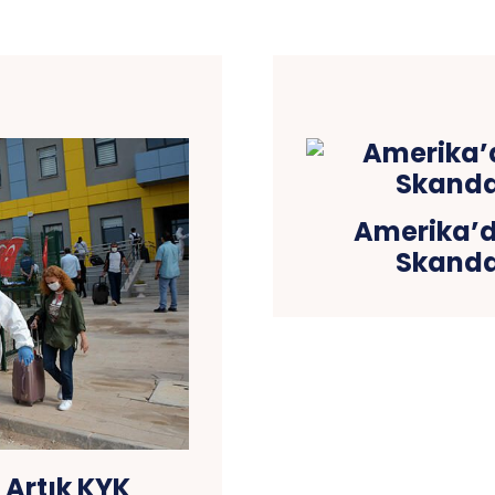
Amerika’da
Skandal
 Artık KYK