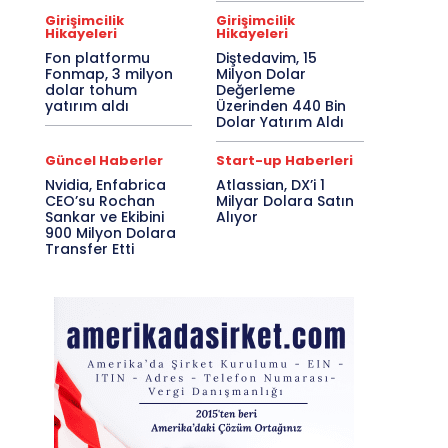
Girişimcilik
Girişimcilik
Hikayeleri
Hikayeleri
Fon platformu
Diştedavim, 15
Fonmap, 3 milyon
Milyon Dolar
dolar tohum
Değerleme
yatırım aldı
Üzerinden 440 Bin
Dolar Yatırım Aldı
Güncel Haberler
Start-up Haberleri
Nvidia, Enfabrica
Atlassian, DX’i 1
CEO’su Rochan
Milyar Dolara Satın
Sankar ve Ekibini
Alıyor
900 Milyon Dolara
Transfer Etti