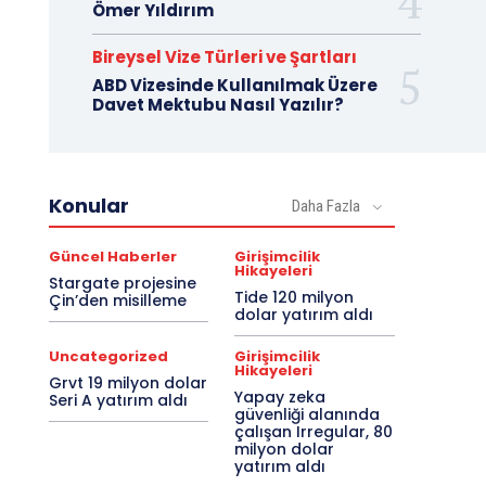
Ömer Yıldırım
Bireysel Vize Türleri ve Şartları
ABD Vizesinde Kullanılmak Üzere
Davet Mektubu Nasıl Yazılır?
Konular
Daha Fazla
Güncel Haberler
Girişimcilik
Hikayeleri
Stargate projesine
Tide 120 milyon
Çin’den misilleme
dolar yatırım aldı
Uncategorized
Girişimcilik
Hikayeleri
Grvt 19 milyon dolar
Yapay zeka
Seri A yatırım aldı
güvenliği alanında
çalışan Irregular, 80
milyon dolar
yatırım aldı