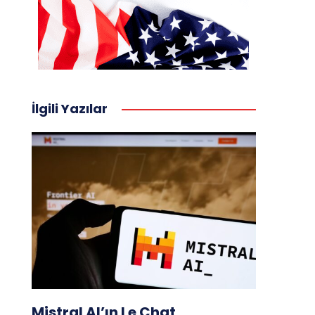
İlgili Yazılar
Mistral AI’ın Le Chat