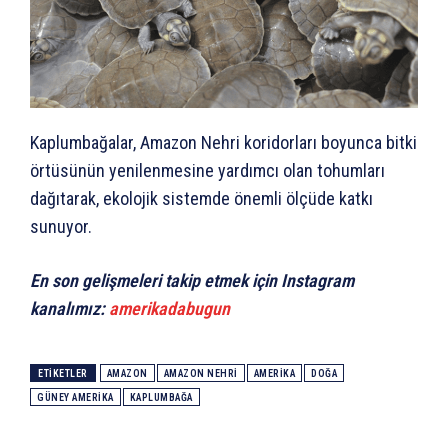
Kaplumbağalar, Amazon Nehri koridorları boyunca bitki
örtüsünün yenilenmesine yardımcı olan tohumları
dağıtarak, ekolojik sistemde önemli ölçüde katkı
sunuyor.
En son gelişmeleri takip etmek için Instagram
kanalımız:
amerikadabugun
ETIKETLER
AMAZON
AMAZON NEHRI
AMERIKA
DOĞA
GÜNEY AMERIKA
KAPLUMBAĞA