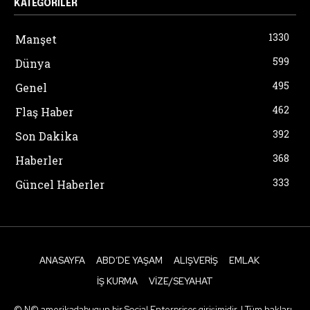
KATEGORILER
1330
Manşet
599
Dünya
495
Genel
462
Flaş Haber
392
Son Dakika
368
Haberler
333
Güncel Haberler
ANASAYFA
ABD’DE YAŞAM
ALIŞVERIŞ
EMLAK
İŞ KURMA
VIZE/SEYAHAT
© N© amerikadabugun bir Social Enterprises girişimidir. | Tüm hakları