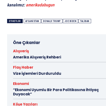
kanalımız:
amerikadabugun
ETIKETLER
AFGANISTAN
DONALD TRUMP
JOE BIDEN
TALIBAN
Öne Çıkanlar
Alışveriş
Amerika Alışveriş Rehberi
Flaş Haber
Vize İşlemleri Durduruldu
Ekonomi
“Ekonomi Uyumlu Bir Para Politikasına İhtiyaç
Duyacak”
Köşe Yazıları