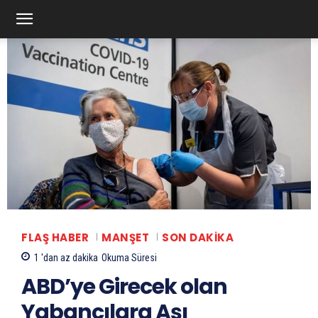
FLAŞ HABER
MANŞET
SON DAKIKA
1 'dan az
dakika
Okuma Süresi
ABD’ye Girecek olan
Yabancılara Aşı