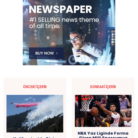
ÖNCEKI İÇERIK
SONRAKI İÇERIK
NBA Yaz Liginde Forma
Giyen Milli Sporcumuz